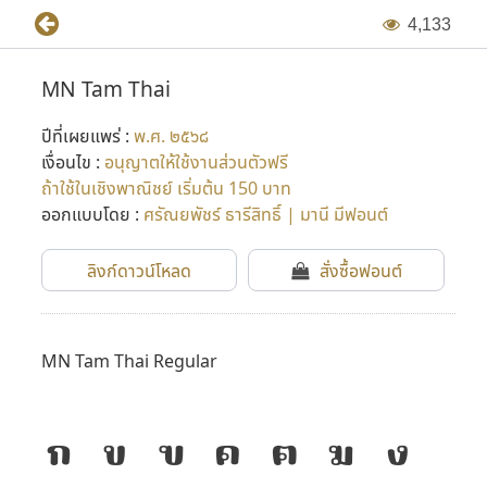
4
,
1
3
3
MN Tam Thai
ปีที่เผยแพร่ :
พ.ศ. ๒๕๖๘
เงื่อนไข :
อนุญาตให้ใช้งานส่วนตัวฟรี
ถ้าใช้ในเชิงพาณิชย์ เริ่มต้น 150 บาท
ออกแบบโดย :
ศรัณยพัชร์ ธารีสิทธิ์ | มานี มีฟอนต์
ลิงก์ดาวน์โหลด
สั่งซื้อฟอนต์
MN Tam Thai Regular
ก
ข
ฃ
ค
ฅ
ฆ
ง