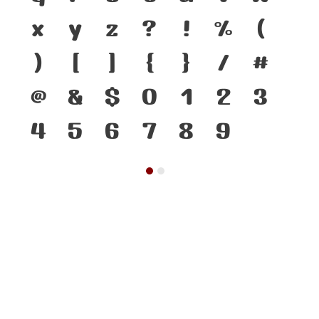
x
y
z
?
!
%
(
)
[
]
{
}
/
#
@
&
$
0
1
2
3
4
5
6
7
8
9