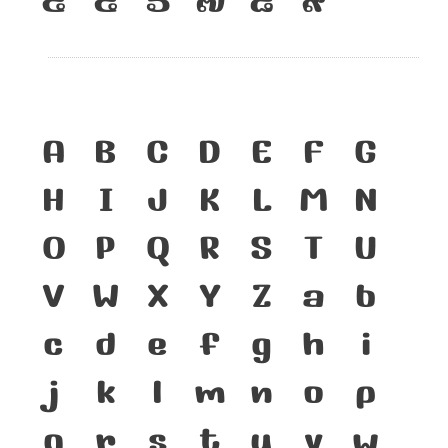
A
B
C
D
E
F
G
H
I
J
K
L
M
N
O
P
Q
R
S
T
U
V
W
X
Y
Z
a
b
c
d
e
f
g
h
i
j
k
l
m
n
o
p
q
r
s
t
u
v
w