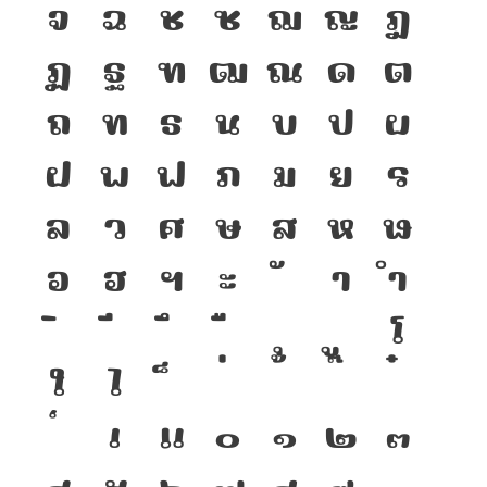
จ
ฉ
ช
ซ
ฌ
ญ
ฎ
ฏ
ฐ
ฑ
ฒ
ณ
ด
ต
ถ
ท
ธ
น
บ
ป
ผ
ฝ
พ
ฟ
ภ
ม
ย
ร
ล
ว
ศ
ษ
ส
ห
ฬ
อ
ฮ
ฯ
ะ
า
ำ
โ
ใ
ไ
เ
แ
๐
๑
๒
๓
๔
๕
๖
๗
๘
๙