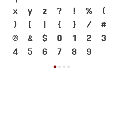
x
y
z
?
!
%
(
)
[
]
{
}
/
#
@
&
$
0
1
2
3
4
5
6
7
8
9