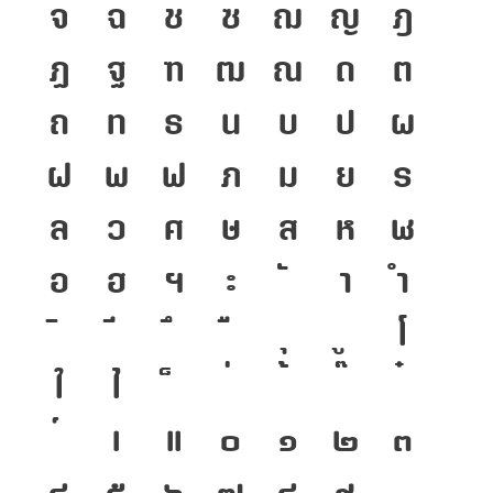
จ
ฉ
ช
ซ
ฌ
ญ
ฎ
ฏ
ฐ
ฑ
ฒ
ณ
ด
ต
ถ
ท
ธ
น
บ
ป
ผ
ฝ
พ
ฟ
ภ
ม
ย
ร
ล
ว
ศ
ษ
ส
ห
ฬ
อ
ฮ
ฯ
ะ
า
ำ
โ
ใ
ไ
เ
แ
๐
๑
๒
๓
๔
๕
๖
๗
๘
๙