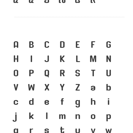
A
B
C
D
E
F
G
H
I
J
K
L
M
N
O
P
Q
R
S
T
U
V
W
X
Y
Z
a
b
c
d
e
f
g
h
i
j
k
l
m
n
o
p
q
r
s
t
u
v
w