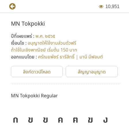
1
0
,
9
5
1
MN Tokpokki
ปีที่เผยแพร่ :
พ.ศ. ๒๕๖๕
เงื่อนไข :
อนุญาตให้ใช้งานส่วนตัวฟรี
ถ้าใช้ในเชิงพาณิชย์ เริ่มต้น 150 บาท
ออกแบบโดย :
ศรัณยพัชร์ ธารีสิทธิ์ | มานี มีฟอนต์
ลิงก์ดาวน์โหลด
สัญญาอนุญาต
MN Tokpokki Regular
ก
ข
ฃ
ค
ฅ
ฆ
ง