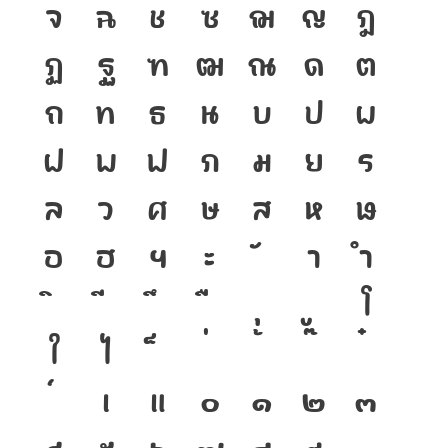
จ
ฉ
ช
ซ
ฌ
ญ
ฎ
ฏ
ฐ
ฑ
ฒ
ณ
ด
ต
ถ
ท
ธ
น
บ
ป
ผ
ฝ
พ
ฟ
ภ
ม
ย
ร
ล
ว
ศ
ษ
ส
ห
ฬ
อ
ฮ
ฯ
ะ
า
ำ
โ
ใ
ไ
เ
แ
๐
๑
๒
๓
๔
๕
๖
๗
๘
๙