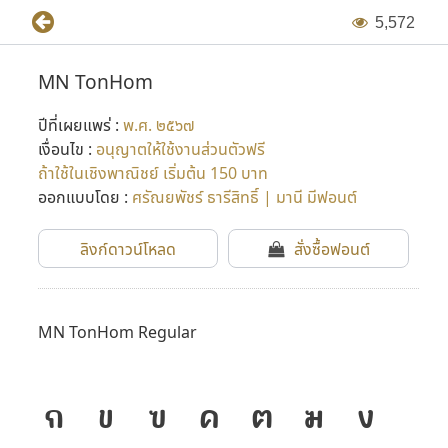
5
,
5
7
2
MN TonHom
ปีที่เผยแพร่ :
พ.ศ. ๒๕๖๗
เงื่อนไข :
อนุญาตให้ใช้งานส่วนตัวฟรี
ถ้าใช้ในเชิงพาณิชย์ เริ่มต้น 150 บาท
ออกแบบโดย :
ศรัณยพัชร์ ธารีสิทธิ์ | มานี มีฟอนต์
ลิงก์ดาวน์โหลด
สั่งซื้อฟอนต์
MN TonHom Regular
ก
ข
ฃ
ค
ฅ
ฆ
ง