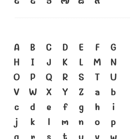
A
B
C
D
E
F
G
H
I
J
K
L
M
N
O
P
Q
R
S
T
U
V
W
X
Y
Z
a
b
c
d
e
f
g
h
i
j
k
l
m
n
o
p
q
r
s
t
u
v
w