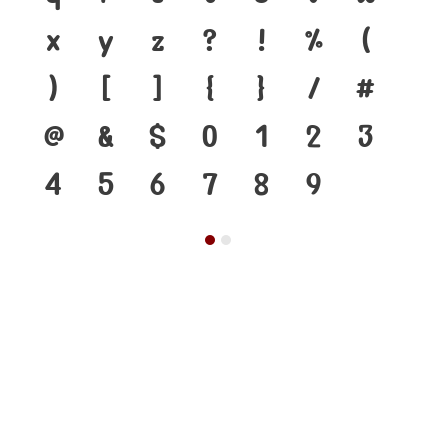
x
y
z
?
!
%
(
)
[
]
{
}
/
#
@
&
$
0
1
2
3
4
5
6
7
8
9