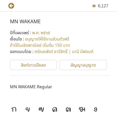
6
,
1
2
7
MN WAKAME
ปีที่เผยแพร่ :
พ.ศ. ๒๕๖๕
เงื่อนไข :
อนุญาตให้ใช้งานส่วนตัวฟรี
ถ้าใช้ในเชิงพาณิชย์ เริ่มต้น 150 บาท
ออกแบบโดย :
ศรัณยพัชร์ ธารีสิทธิ์ | มานี มีฟอนต์
ลิงก์ดาวน์โหลด
สัญญาอนุญาต
MN WAKAME Regular
ก
ข
ฃ
ค
ฅ
ฆ
ง