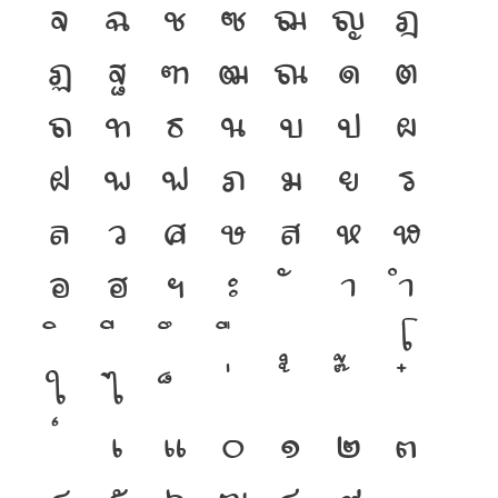
จ
ฉ
ช
ซ
ฌ
ญ
ฎ
ฏ
ฐ
ฑ
ฒ
ณ
ด
ต
ถ
ท
ธ
น
บ
ป
ผ
ฝ
พ
ฟ
ภ
ม
ย
ร
ล
ว
ศ
ษ
ส
ห
ฬ
อ
ฮ
ฯ
ะ
า
ำ
โ
ใ
ไ
เ
แ
๐
๑
๒
๓
๔
๕
๖
๗
๘
๙