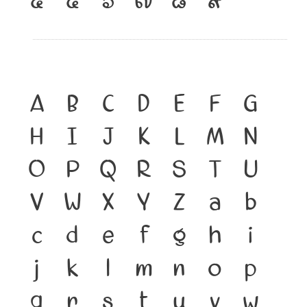
A
B
C
D
E
F
G
H
I
J
K
L
M
N
O
P
Q
R
S
T
U
V
W
X
Y
Z
a
b
c
d
e
f
g
h
i
j
k
l
m
n
o
p
q
r
s
t
u
v
w