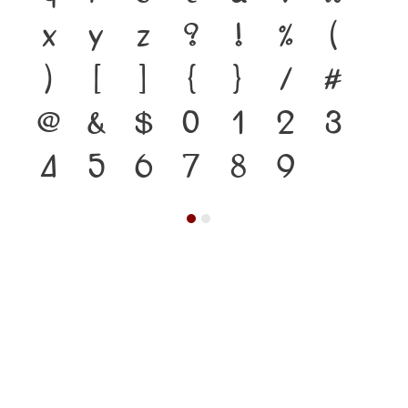
x
y
z
?
!
%
(
)
[
]
{
}
/
#
@
&
$
0
1
2
3
4
5
6
7
8
9