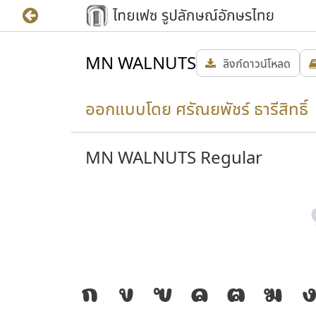
MN WALNUTS
ลิงก์ดาวน์โหลด
ออกแบบโดย ศรัณยพัชร์ ธารีสิทธิ์ 
MN WALNUTS Regular
ำให้
J
ก
ข
ฃ
ค
ฅ
ฆ