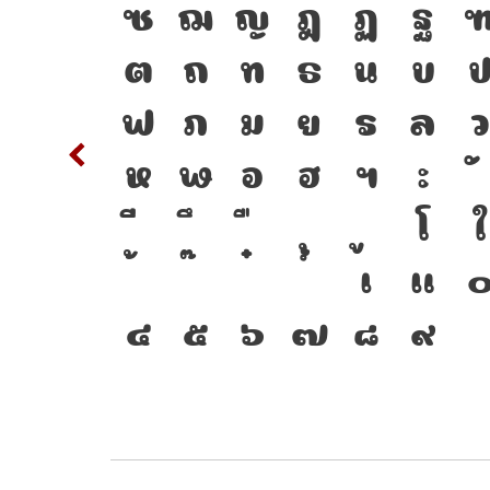
พิมพ์
S
T
ซ
ฌ
ญ
ฎ
ฏ
ฐ
าษา
c
d
ต
ถ
ท
ธ
น
บ
ัฒนา
m
n
ฟ
ภ
ม
ย
ร
ล
ว
ือ
w
x
ห
ฬ
อ
ฮ
ฯ
ะ
ชื่อม
{
โ
ใ
่อนาคต
2
3
เ
แ
๔
๕
๖
๗
๘
๙