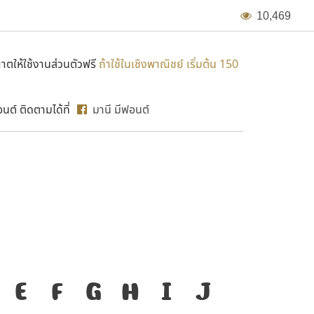
1
0
,
4
6
9
ตให้ใช้งานส่วนตัวฟรี
ถ้าใช้ในเชิงพาณิชย์ เริ่มต้น 150
ต์ ติดตามได้ที่
มานี มีฟอนต์
MN WAL
่องมือสำคัญที่ทำให้
E
F
G
H
I
J
ก
ข