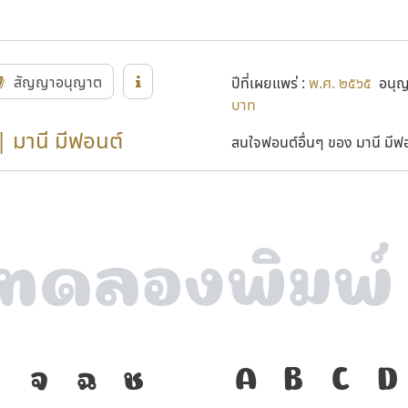
สัญญาอนุญาต
ปีที่เผยแพร่ :
พ.ศ. ๒๕๖๕
อนุญา
บาท
| มานี มีฟอนต์
สนใจฟอนต์อื่นๆ ของ มานี มีฟอน
ง
จ
ฉ
ช
ภาษา คือ เครื
A
B
C
D