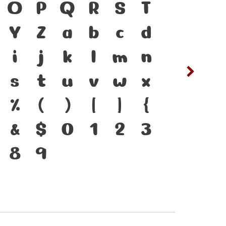
ดำรงอยู่ได้ ตัวพิมพ์
O
P
Q
R
S
T
ซ
ฌ
ือสำคัญที่ทำให้ภาษา
Y
Z
a
b
c
d
ต
ถ
แบบตัวพิมพ์ที่พัฒนา
i
j
k
l
m
n
ฟ
ภ
เปลี่ยนแปลง คือ
s
t
u
v
w
x
ห
ฬ
่งของสะพานที่เชื่อม
%
(
)
[
]
{
 จากปัจจุบันสู่อนาคต
&
$
0
1
2
3
8
9
๔
๕