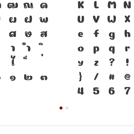
ฑ
ฒ
ณ
ด
ความเป็นชาติ
K
L
M
N
ป
ผ
ฝ
พ
คือ เครื่องม
U
V
W
X
ศ
ษ
ส
ดำรงอยู่ได้ 
e
f
g
h
า
ำ
ทันกระแสการ
o
p
q
r
ไ
โครงสร้างแกร
y
z
?
!
๐
๑
๒
๓
ตัวตนของชาติ
}
/
#
@
4
5
6
7