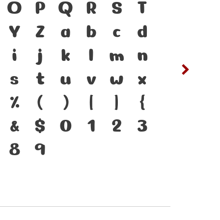
ดำรงอยู่ได้ ตัวพิมพ์
O
P
Q
R
S
T
ซ
ฌ
ือสำคัญที่ทำให้ภาษา
Y
Z
a
b
c
d
ต
ถ
แบบตัวพิมพ์ที่พัฒนา
i
j
k
l
m
n
ฟ
ภ
เปลี่ยนแปลง คือ
s
t
u
v
w
x
ห
ฬ
่งของสะพานที่เชื่อม
%
(
)
[
]
{
 จากปัจจุบันสู่อนาคต
&
$
0
1
2
3
8
9
๔
๕