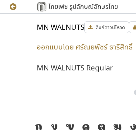
MN WALNUTS
ลิงก์ดาวน์โหลด
ออกแบบโดย ศรัณยพัชร์ ธารีสิทธิ์ 
MN WALNUTS Regular
ำให้
J
ก
ข
ฃ
ค
ฅ
ฆ