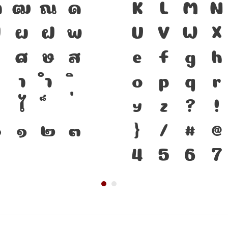
ฑ
ฒ
ณ
ด
ความเป็นชาติ
K
L
M
N
ป
ผ
ฝ
พ
คือ เครื่องม
U
V
W
X
ศ
ษ
ส
ดำรงอยู่ได้ 
e
f
g
h
า
ำ
ทันกระแสการ
o
p
q
r
ไ
โครงสร้างแกร
y
z
?
!
๐
๑
๒
๓
ตัวตนของชาติ
}
/
#
@
4
5
6
7