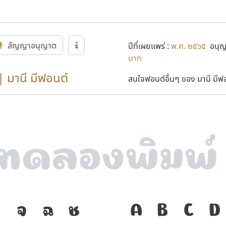
สัญญาอนุญาต
ปีที่เผยแพร่ :
พ.ศ. ๒๕๖๕
อนุญา
บาท
| มานี มีฟอนต์
สนใจฟอนต์อื่นๆ ของ มานี มีฟอน
ง
จ
ฉ
ช
ภาษา คือ เครื
A
B
C
D