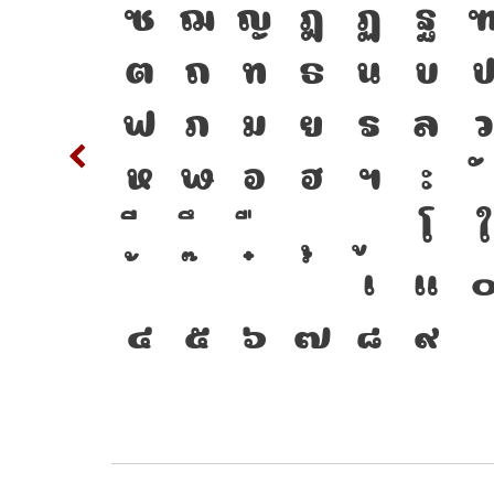
พิมพ์
S
T
ซ
ฌ
ญ
ฎ
ฏ
ฐ
าษา
c
d
ต
ถ
ท
ธ
น
บ
ัฒนา
m
n
ฟ
ภ
ม
ย
ร
ล
ว
ือ
w
x
ห
ฬ
อ
ฮ
ฯ
ะ
ชื่อม
{
โ
ใ
่อนาคต
2
3
เ
แ
๔
๕
๖
๗
๘
๙