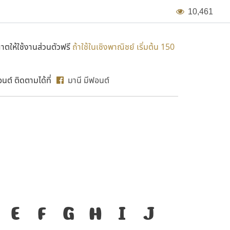
1
0
,
4
6
1
ตให้ใช้งานส่วนตัวฟรี
ถ้าใช้ในเชิงพาณิชย์ เริ่มต้น 150
ต์ ติดตามได้ที่
มานี มีฟอนต์
MN WAL
่องมือสำคัญที่ทำให้
E
F
G
H
I
J
ก
ข