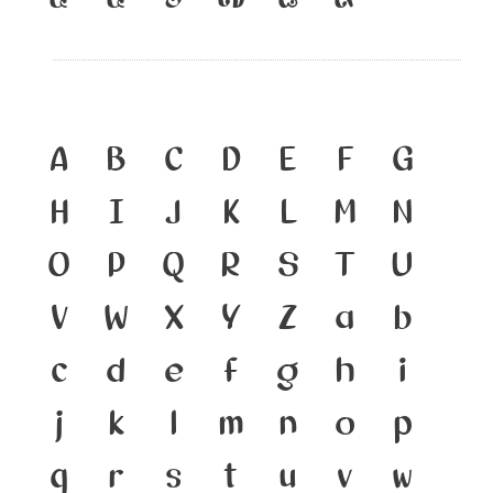
A
B
C
D
E
F
G
H
I
J
K
L
M
N
O
P
Q
R
S
T
U
V
W
X
Y
Z
a
b
c
d
e
f
g
h
i
j
k
l
m
n
o
p
q
r
s
t
u
v
w