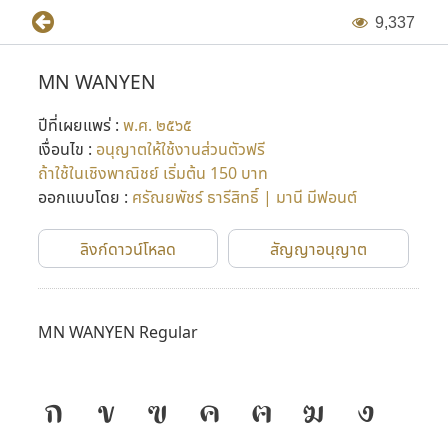
9
,
3
3
7
MN WANYEN
ปีที่เผยแพร่ :
พ.ศ. ๒๕๖๕
เงื่อนไข :
อนุญาตให้ใช้งานส่วนตัวฟรี
ถ้าใช้ในเชิงพาณิชย์ เริ่มต้น 150 บาท
ออกแบบโดย :
ศรัณยพัชร์ ธารีสิทธิ์ | มานี มีฟอนต์
ลิงก์ดาวน์โหลด
สัญญาอนุญาต
MN WANYEN Regular
ก
ข
ฃ
ค
ฅ
ฆ
ง