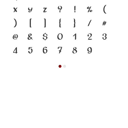
x
y
z
?
!
%
(
)
[
]
{
}
/
#
@
&
$
0
1
2
3
4
5
6
7
8
9