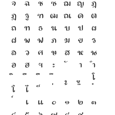
จ
ฉ
ช
ซ
ฌ
ญ
ฎ
ฏ
ฐ
ฑ
ฒ
ณ
ด
ต
ถ
ท
ธ
น
บ
ป
ผ
ฝ
พ
ฟ
ภ
ม
ย
ร
ล
ว
ศ
ษ
ส
ห
ฬ
อ
ฮ
ฯ
ะ
า
ำ
โ
ใ
ไ
เ
แ
๐
๑
๒
๓
๔
๕
๖
๗
๘
๙