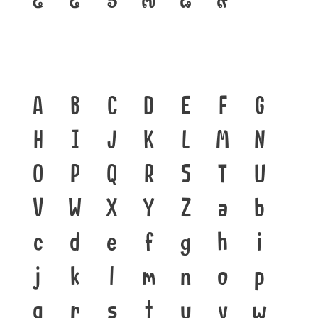
A
B
C
D
E
F
G
H
I
J
K
L
M
N
O
P
Q
R
S
T
U
V
W
X
Y
Z
a
b
c
d
e
f
g
h
i
j
k
l
m
n
o
p
q
r
s
t
u
v
w