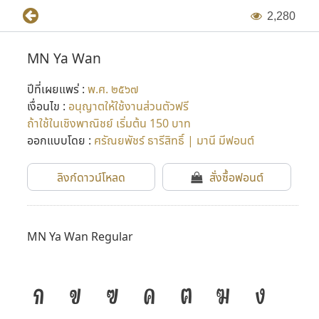
2
,
2
8
0
MN Ya Wan
ปีที่เผยแพร่ :
พ.ศ. ๒๕๖๗
เงื่อนไข :
อนุญาตให้ใช้งานส่วนตัวฟรี
ถ้าใช้ในเชิงพาณิชย์ เริ่มต้น 150 บาท
ออกแบบโดย :
ศรัณยพัชร์ ธารีสิทธิ์ | มานี มีฟอนต์
ลิงก์ดาวน์โหลด
สั่งซื้อฟอนต์
MN Ya Wan Regular
ก
ข
ฃ
ค
ฅ
ฆ
ง