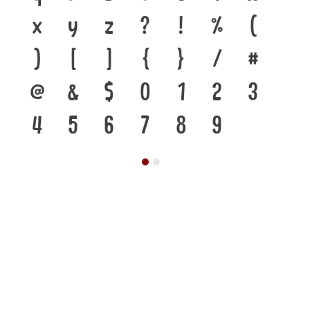
x
y
z
?
!
%
(
)
[
]
{
}
/
#
@
&
$
0
1
2
3
4
5
6
7
8
9