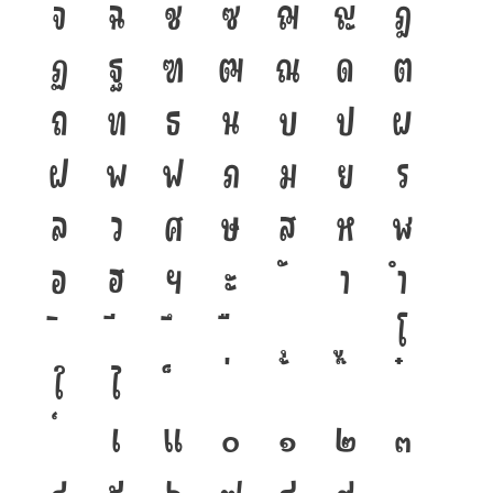
จ
ฉ
ช
ซ
ฌ
ญ
ฎ
ฏ
ฐ
ฑ
ฒ
ณ
ด
ต
ถ
ท
ธ
น
บ
ป
ผ
ฝ
พ
ฟ
ภ
ม
ย
ร
ล
ว
ศ
ษ
ส
ห
ฬ
อ
ฮ
ฯ
ะ
า
ำ
โ
ใ
ไ
เ
แ
๐
๑
๒
๓
๔
๕
๖
๗
๘
๙