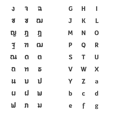
ง
จ
ฉ
G
H
I
ช
ซ
ฌ
J
K
L
ญ
ฎ
ฏ
M
N
O
ฐ
ฑ
ฒ
P
Q
R
ณ
ด
ต
S
T
U
ถ
ท
ธ
V
W
X
น
บ
ป
Y
Z
a
ผ
ฝ
พ
b
c
d
ฟ
ภ
ม
e
f
g