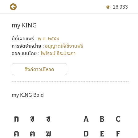
1
6
,
9
3
3
my KING
ปีที่เผยแพร่ :
พ.ศ. ๒๕๕๙
การจัดจำหน่าย :
อนุญาตให้ใช้งานฟรี
ออกแบบโดย :
ไพโรจน์ ธีระประภา
ลิงก์ดาวน์โหลด
my KING Bold
ก
ข
ฃ
A
B
C
ค
ฅ
ฆ
D
E
F