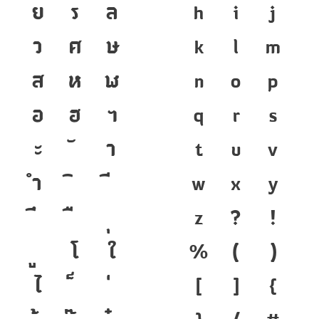
ย
ร
ล
h
i
j
ว
ศ
ษ
k
l
m
ส
ห
ฬ
n
o
p
อ
ฮ
ฯ
q
r
s
ะ
า
t
u
v
ำ
w
x
y
z
?
!
โ
ใ
%
(
)
ไ
[
]
{
}
/
#