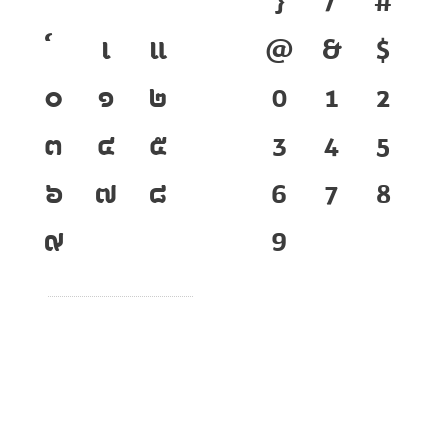
เ
แ
@
&
$
๐
๑
๒
0
1
2
๓
๔
๕
3
4
5
๖
๗
๘
6
7
8
๙
9