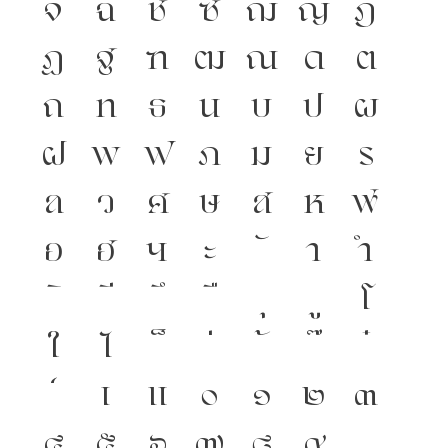
จ
ฉ
ช
ซ
ฌ
ญ
ฎ
ฏ
ฐ
ฑ
ฒ
ณ
ด
ต
ถ
ท
ธ
น
บ
ป
ผ
ฝ
พ
ฟ
ภ
ม
ย
ร
ล
ว
ศ
ษ
ส
ห
ฬ
อ
ฮ
ฯ
ะ
า
ำ
โ
ใ
ไ
เ
แ
๐
๑
๒
๓
๔
๕
๖
๗
๘
๙