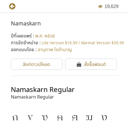
1
9
,
6
2
9
Namaskarn
ปีที่เผยแพร่ :
พ.ศ. ๒๕๖๕
การจัดจำหน่าย :
Lite Version $16.99 / Normal Version $39.99
ออกแบบโดย :
อานุภาพ ใจชำนาญ
ลิงก์ดาวน์โหลด
สั่งซื้อฟอนต์
Namaskarn Regular
Namaskarn Regular
ก
ข
ฃ
ค
ฅ
ฆ
ง