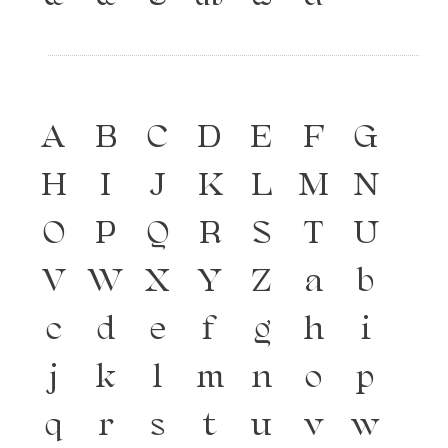
A
B
C
D
E
F
G
H
I
J
K
L
M
N
O
P
Q
R
S
T
U
V
W
X
Y
Z
a
b
c
d
e
f
g
h
i
j
k
l
m
n
o
p
q
r
s
t
u
v
w