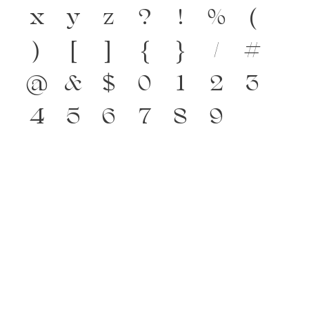
x
y
z
?
!
%
(
)
[
]
{
}
/
#
@
&
$
0
1
2
3
4
5
6
7
8
9