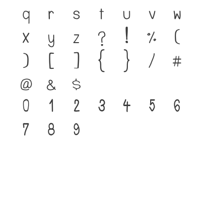
q
r
s
t
u
v
w
x
y
z
?
!
%
(
)
[
]
{
}
/
#
@
&
$
0
1
2
3
4
5
6
7
8
9