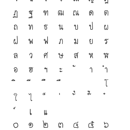
ฏ
ฐ
ฑ
ฒ
ณ
ด
ต
ถ
ท
ธ
น
บ
ป
ผ
ฝ
พ
ฟ
ภ
ม
ย
ร
ล
ว
ศ
ษ
ส
ห
ฬ
อ
ฮ
ฯ
ะ
า
ำ
โ
ใ
ไ
เ
แ
๐
๑
๒
๓
๔
๕
๖