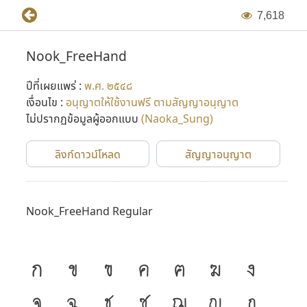
7
,
6
1
8
Nook_FreeHand
ปีที่เผยแพร่ :
พ.ศ. ๒๕๔๘
เงื่อนไข :
อนุญาตให้ใช้งานฟรี ตามสัญญาอนุญาต
ไม่ปรากฏข้อมูลผู้ออกแบบ
(Naoka_Sung)
ลิงก์ดาวน์โหลด
สัญญาอนุญาต
Nook_FreeHand Regular
ก
ข
ฃ
ค
ฅ
ฆ
ง
จ
ฉ
ช
ซ
ฌ
ญ
ฎ