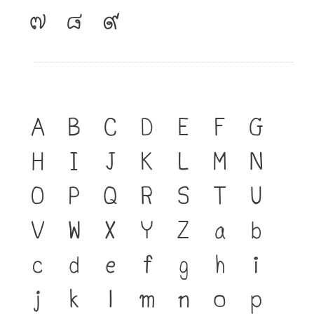
๗
๘
๙
A
B
C
D
E
F
G
H
I
J
K
L
M
N
O
P
Q
R
S
T
U
V
W
X
Y
Z
a
b
c
d
e
f
g
h
i
j
k
l
m
n
o
p