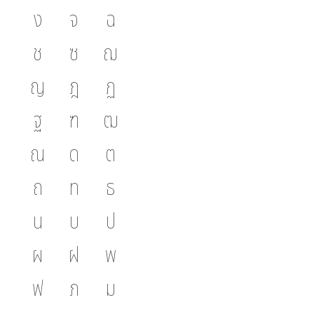
ง
จ
ฉ
ช
ซ
ฌ
ญ
ฎ
ฏ
ฐ
ฑ
ฒ
ณ
ด
ต
ถ
ท
ธ
น
บ
ป
ผ
ฝ
พ
ฟ
ภ
ม