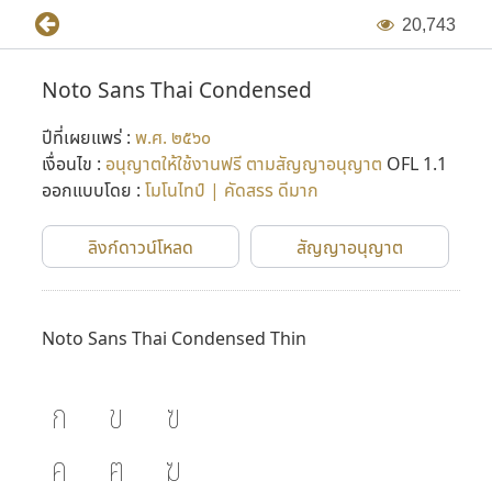
2
0
,
7
4
3
Noto Sans Thai Condensed
ปีที่เผยแพร่ :
พ.ศ. ๒๕๖๐
เงื่อนไข :
อนุญาตให้ใช้งานฟรี ตามสัญญาอนุญาต
OFL 1.1
ออกแบบโดย :
โมโนไทป์ | คัดสรร ดีมาก
ลิงก์ดาวน์โหลด
สัญญาอนุญาต
Noto Sans Thai Condensed Thin
ก
ข
ฃ
ค
ฅ
ฆ