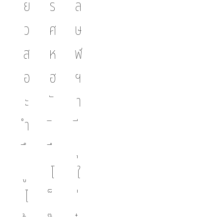
ย
ร
ล
ว
ศ
ษ
ส
ห
ฬ
อ
ฮ
ฯ
ะ
า
ำ
โ
ใ
ไ