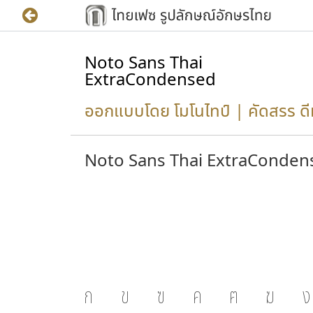
Noto Sans Thai
ExtraCondensed
ออกแบบโดย โมโนไทป์ | คัดสรร ด
Noto Sans Thai ExtraConden
ก
ข
ฃ
ค
ฅ
ฆ
ง
าติดำรง