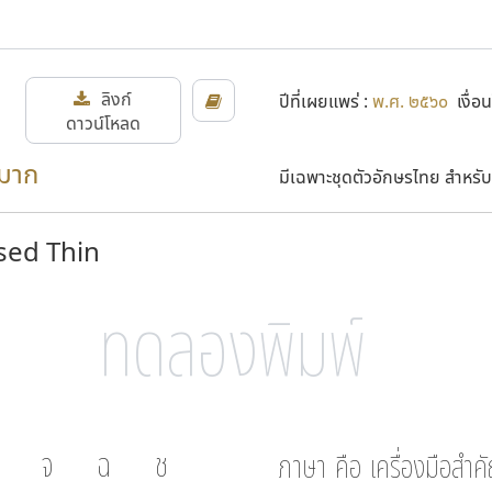
ลิงก์
ปีที่เผยแพร่ :
พ.ศ. ๒๕๖๐
เงื่อน
ดาวน์โหลด
ีมาก
มีเฉพาะชุดตัวอักษรไทย สำหรับ
sed Thin
จ
ฉ
ช
ภาษา คือ เครื่องมือสำคั