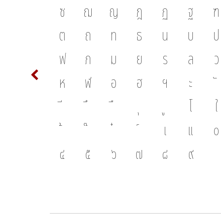
ซ
ฌ
ญ
ฎ
ฏ
ฐ
ฑ
ติ จาก
ต
ถ
ท
ธ
น
บ
ป
ทำให้
ฟ
ภ
ม
ย
ร
ล
ว
ระแสการ
ห
ฬ
อ
ฮ
ฯ
ะ
่เชื่อม
โ
ใ
เ
แ
๐
๔
๕
๖
๗
๘
๙