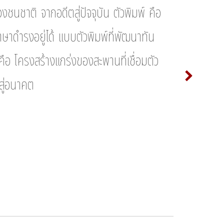
ซ
ฌ
งชนชาติ จากอดีตสู่ปัจจุบัน ตัวพิมพ์ คือ
ต
ถ
ภาษาดำรงอยู่ได้ แบบตัวพิมพ์ที่พัฒนาทัน
ฟ
ภ
อ โครงสร้างแกร่งของสะพานที่เชื่อมตัว
ห
ฬ
สู่อนาคต
๔
๕