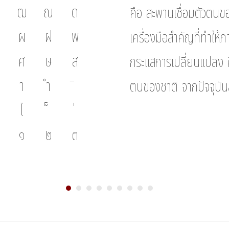
ฒ
ณ
ด
คือ สะพานเชื่อมตัวตนขอ
ผ
ฝ
พ
เครื่องมือสำคัญที่ทำให้
ศ
ษ
ส
กระแสการเปลี่ยนแปลง คื
า
ำ
ตนของชาติ จากปัจจุบัน
ไ
๑
๒
๓