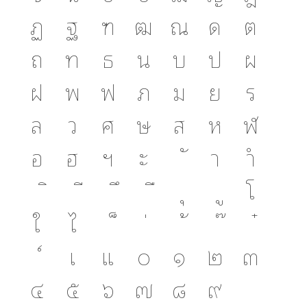
ฏ
ฐ
ฑ
ฒ
ณ
ด
ต
ถ
ท
ธ
น
บ
ป
ผ
ฝ
พ
ฟ
ภ
ม
ย
ร
ล
ว
ศ
ษ
ส
ห
ฬ
อ
ฮ
ฯ
ะ
า
ำ
โ
ใ
ไ
เ
แ
๐
๑
๒
๓
๔
๕
๖
๗
๘
๙