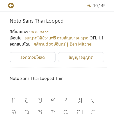
1
0
,
1
4
5
Noto Sans Thai Looped
ปีที่เผยแพร่ :
พ.ศ. ๒๕๖๕
เงื่อนไข :
อนุญาตให้ใช้งานฟรี ตามสัญญาอนุญาต
OFL 1.1
ออกแบบโดย :
ศศิกานต์ วงษ์อินทร์ | Ben Mitchell
ลิงก์ดาวน์โหลด
สัญญาอนุญาต
Noto Sans Thai Looped Thin
ก
ข
ฃ
ค
ฅ
ฆ
ง
จ
ฉ
ช
ซ
ฌ
ญ
ฎ