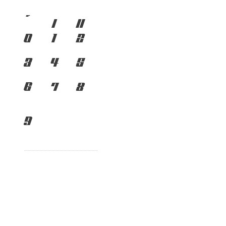
เ
แ
๐
๑
๒
๓
๔
๕
๖
๗
๘
๙