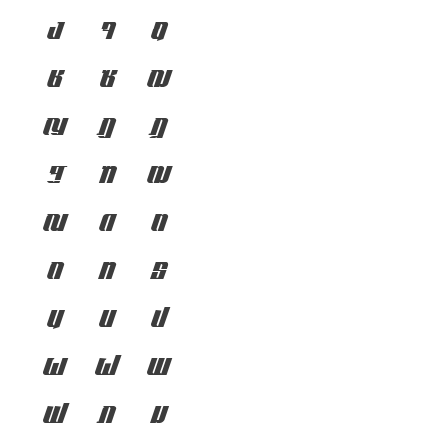
ง
จ
ฉ
ช
ซ
ฌ
ญ
ฎ
ฏ
ฐ
ฑ
ฒ
ณ
ด
ต
ถ
ท
ธ
น
บ
ป
ผ
ฝ
พ
ฟ
ภ
ม