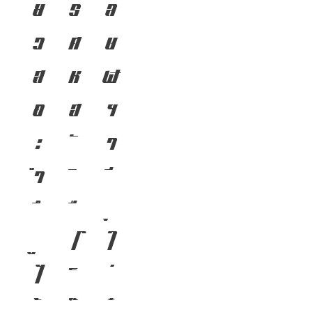
ย
ร
ล
ว
ศ
ษ
ส
ห
ฬ
อ
ฮ
ฯ
ะ
า
ำ
โ
ใ
ไ