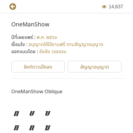
1
4
,
6
3
7
OneManShow
ปีที่เผยแพร่ :
พ.ศ. ๒๕๖๐
เงื่อนไข :
อนุญาตให้ใช้งานฟรี ตามสัญญาอนุญาต
ออกแบบโดย :
ชัชชัย วรธรรม
ลิงก์ดาวน์โหลด
สัญญาอนุญาต
OneManShow Oblique
ก
ข
ฃ
ค
ฅ
ฆ