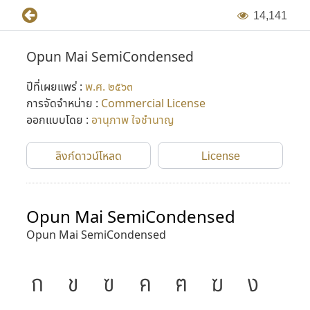
1
4
,
1
4
1
Opun Mai SemiCondensed
ปีที่เผยแพร่ :
พ.ศ. ๒๕๖๓
การจัดจำหน่าย :
Commercial License
ออกแบบโดย :
อานุภาพ ใจชำนาญ
ลิงก์ดาวน์โหลด
License
Opun Mai SemiCondensed
Opun Mai SemiCondensed
ก
ข
ฃ
ค
ฅ
ฆ
ง