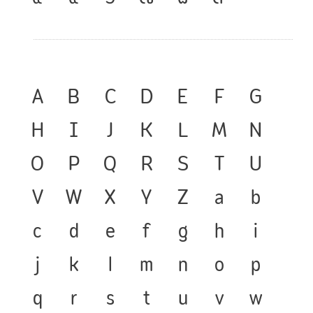
A
B
C
D
E
F
G
H
I
J
K
L
M
N
O
P
Q
R
S
T
U
V
W
X
Y
Z
a
b
c
d
e
f
g
h
i
j
k
l
m
n
o
p
q
r
s
t
u
v
w