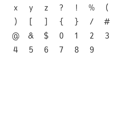
x
y
z
?
!
%
(
)
[
]
{
}
/
#
@
&
$
0
1
2
3
4
5
6
7
8
9