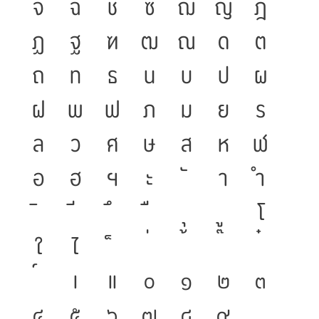
จ
ฉ
ช
ซ
ฌ
ญ
ฎ
ฏ
ฐ
ฑ
ฒ
ณ
ด
ต
ถ
ท
ธ
น
บ
ป
ผ
ฝ
พ
ฟ
ภ
ม
ย
ร
ล
ว
ศ
ษ
ส
ห
ฬ
อ
ฮ
ฯ
ะ
า
ำ
โ
ใ
ไ
เ
แ
๐
๑
๒
๓
๔
๕
๖
๗
๘
๙