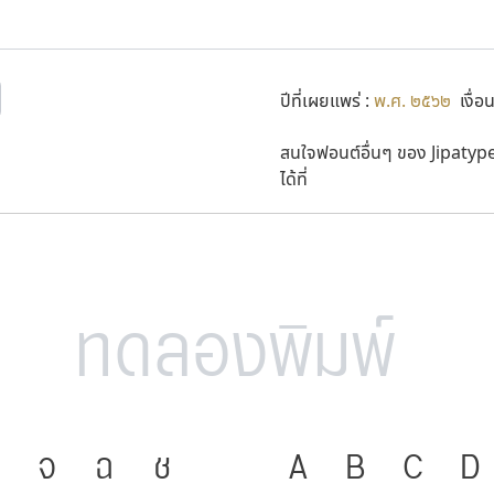
ปีที่เผยแพร่ :
พ.ศ. ๒๕๖๒
เงื่อ
สนใจฟอนต์อื่นๆ ของ Jipatyp
ได้ที่
จ
ฉ
ช
ภาษา คือ เครื่อง
A
B
C
D