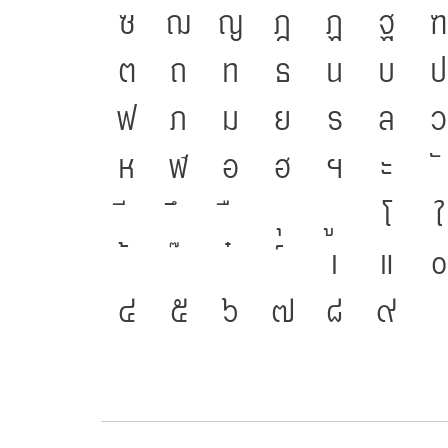
ซ
ฌ
ญ
ฎ
ฏ
ฐ
ฑ
ต
ถ
ท
ธ
น
บ
ป
ฟ
ภ
ม
ย
ร
ล
ว
ห
ฬ
อ
ฮ
ฯ
ะ
โ
ใ
เ
แ
๐
๔
๕
๖
๗
๘
๙