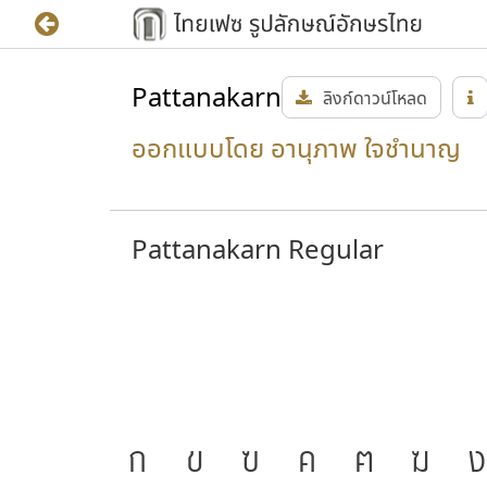
Pattanakarn
ลิงก์ดาวน์โหลด
ออกแบบโดย อานุภาพ ใจชำนาญ
Pattanakarn Regular
ก
ข
ฃ
ค
ฅ
ฆ
ง