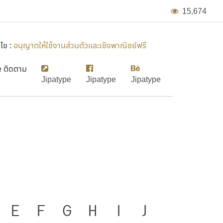
1
5
,
6
7
4
นไข :
อนุญาตให้ใช้งานส่วนตัวและเชิงพาณิชย์ฟรี
e ติดตาม
Jipatype
Jipatype
Jipatype
มือสำคัญที่ทำให้ความเป็นชาติ
E
F
G
H
I
J