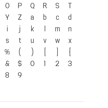
า คือ สะพานเชื่อมตัวตนของ
O
P
Q
R
S
T
ปัจจุบัน ตัวพิมพ์ คือ เครื่อง
Y
Z
a
b
c
d
าษาดำรงอยู่ได้ แบบตัวพิมพ์ที่
i
j
k
l
m
n
ารเปลี่ยนแปลง คือ
s
t
u
v
w
x
องสะพานที่เชื่อมตัวตนของ
%
(
)
[
]
{
สู่อนาคต
&
$
0
1
2
3
8
9