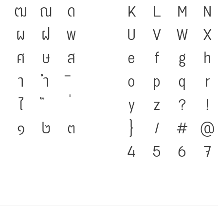
ฒ
ณ
ด
ดำรงอยู่ได้ ภาษ
K
L
M
N
ผ
ฝ
พ
ชนชาติ จากอดีตสู่
U
V
W
X
ศ
ษ
ส
มือสำคัญที่ทำให้ภ
e
f
g
h
า
ำ
พัฒนาทันกระแสก
o
p
q
r
ไ
โครงสร้างแกร่งข
y
z
?
!
๑
๒
๓
ชาติ จากปัจจุบัน
}
/
#
@
4
5
6
7