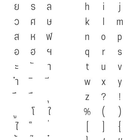
ย
ร
ล
h
i
j
ว
ศ
ษ
k
l
m
ส
ห
ฬ
n
o
p
อ
ฮ
ฯ
q
r
s
ะ
า
t
u
v
ำ
w
x
y
z
?
!
โ
ใ
%
(
)
ไ
[
]
{