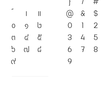
}
/
#
เ
แ
@
&
$
๐
๑
๒
0
1
2
๓
๔
๕
3
4
5
๖
๗
๘
6
7
8
๙
9