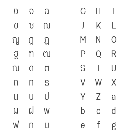
ง
จ
ฉ
G
H
I
ช
ซ
ฌ
J
K
L
ญ
ฎ
ฏ
M
N
O
ฐ
ฑ
ฒ
P
Q
R
ณ
ด
ต
S
T
U
ถ
ท
ธ
V
W
X
น
บ
ป
Y
Z
a
ผ
ฝ
พ
b
c
d
ฟ
ภ
ม
e
f
g