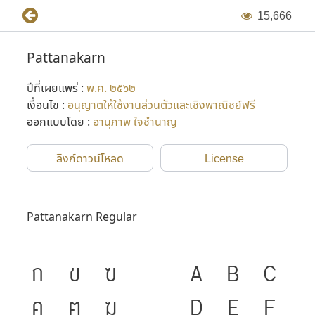
1
5
,
6
6
6
Pattanakarn
ปีที่เผยแพร่ :
พ.ศ. ๒๕๖๒
เงื่อนไข :
อนุญาตให้ใช้งานส่วนตัวและเชิงพาณิชย์ฟรี
ออกแบบโดย :
อานุภาพ ใจชำนาญ
ลิงก์ดาวน์โหลด
License
Pattanakarn Regular
ก
ข
ฃ
A
B
C
ค
ฅ
ฆ
D
E
F