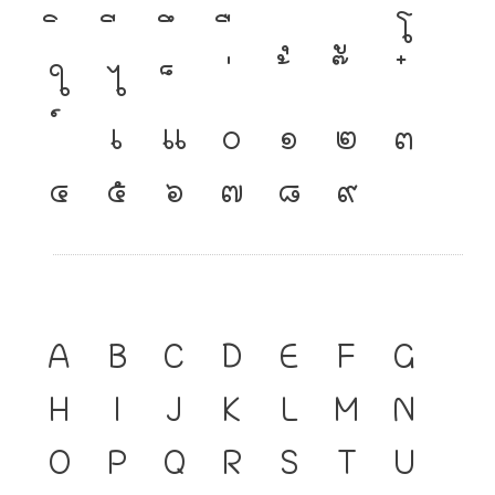
โ
ใ
ไ
เ
แ
๐
๑
๒
๓
๔
๕
๖
๗
๘
๙
A
B
C
D
E
F
G
H
I
J
K
L
M
N
O
P
Q
R
S
T
U