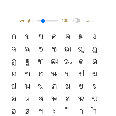
weight
400
Italic
ก
ข
ฃ
ค
ฅ
ฆ
ง
จ
ฉ
ช
ซ
ฌ
ญ
ฎ
ฏ
ฐ
ฑ
ฒ
ณ
ด
ต
ถ
ท
ธ
น
บ
ป
ผ
ฝ
พ
ฟ
ภ
ม
ย
ร
ล
ว
ศ
ษ
ส
ห
ฬ
อ
ฮ
ฯ
ะ
า
ำ