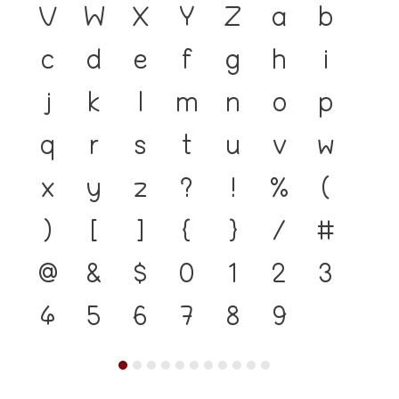
V
W
X
Y
Z
a
b
c
d
e
f
g
h
i
j
k
l
m
n
o
p
q
r
s
t
u
v
w
x
y
z
?
!
%
(
)
[
]
{
}
/
#
@
&
$
0
1
2
3
4
5
6
7
8
9