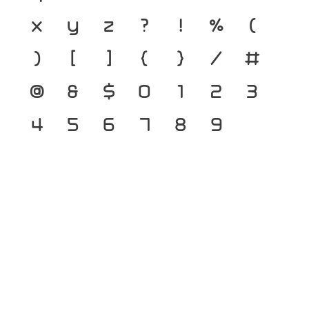
x
y
z
?
!
%
(
)
[
]
{
}
/
#
@
&
$
0
1
2
3
4
5
6
7
8
9