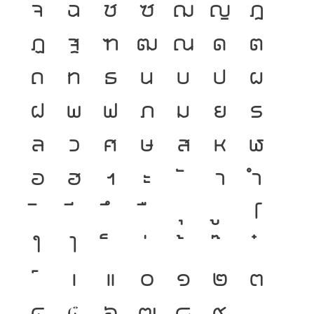
จ
ฉ
ช
ซ
ฌ
ญ
ฎ
ฏ
ฐ
ฑ
ฒ
ณ
ด
ต
ถ
ท
ธ
น
บ
ป
ผ
ฝ
พ
ฟ
ภ
ม
ย
ร
ล
ว
ศ
ษ
ส
ห
ฬ
อ
ฮ
ฯ
ะ
า
ำ
โ
ใ
ไ
เ
แ
๐
๑
๒
๓
๔
๕
๖
๗
๘
๙