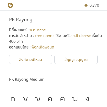
6
,
7
7
0
PK Rayong
ปีที่เผยแพร่ :
พ.ศ. ๒๕๖๕
การจัดจำหน่าย :
ใช้งานฟรี
เริ่มต้น
Free License
/ Full License
400 บาท
ออกแบบโดย :
พ็อกเก็ตฟอนต์
ลิงก์ดาวน์โหลด
สัญญาอนุญาต
PK Rayong Medium
ก
ข
ฃ
ค
ฅ
ฆ
ง