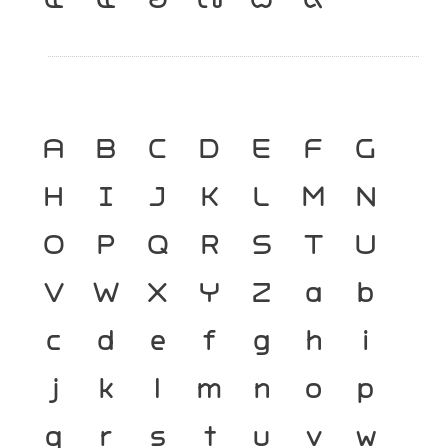
A
B
C
D
E
F
G
H
I
J
K
L
M
N
O
P
Q
R
S
T
U
V
W
X
Y
Z
a
b
c
d
e
f
g
h
i
j
k
l
m
n
o
p
q
r
s
t
u
v
w