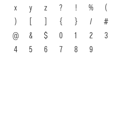
x
y
z
?
!
%
(
)
[
]
{
}
/
#
@
&
$
0
1
2
3
4
5
6
7
8
9