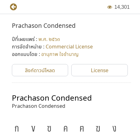
1
4
,
3
0
1
Prachason Condensed
ปีที่เผยแพร่ :
พ.ศ. ๒๕๖๓
การจัดจำหน่าย :
Commercial License
ออกแบบโดย :
อานุภาพ ใจชำนาญ
ลิงก์ดาวน์โหลด
License
Prachason Condensed
Prachason Condensed
ก
ข
ฃ
ค
ฅ
ฆ
ง