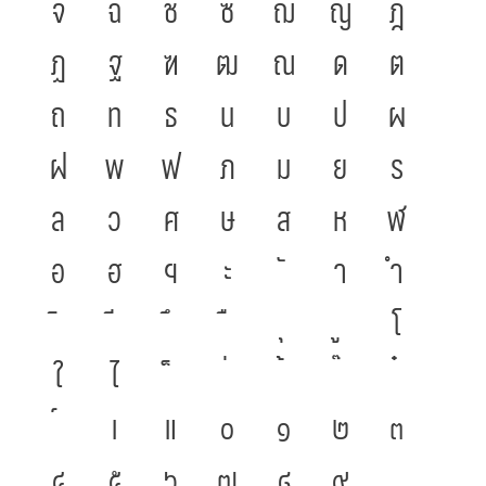
จ
ฉ
ช
ซ
ฌ
ญ
ฎ
ฏ
ฐ
ฑ
ฒ
ณ
ด
ต
ถ
ท
ธ
น
บ
ป
ผ
ฝ
พ
ฟ
ภ
ม
ย
ร
ล
ว
ศ
ษ
ส
ห
ฬ
อ
ฮ
ฯ
ะ
า
ำ
โ
ใ
ไ
เ
แ
๐
๑
๒
๓
๔
๕
๖
๗
๘
๙