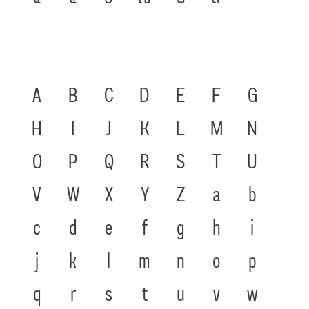
A
B
C
D
E
F
G
H
I
J
K
L
M
N
O
P
Q
R
S
T
U
V
W
X
Y
Z
a
b
c
d
e
f
g
h
i
j
k
l
m
n
o
p
q
r
s
t
u
v
w