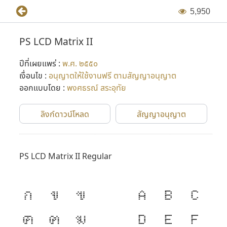
5
,
9
5
0
PS LCD Matrix II
ปีที่เผยแพร่ :
พ.ศ. ๒๕๕๐
เงื่อนไข :
อนุญาตให้ใช้งานฟรี ตามสัญญาอนุญาต
ออกแบบโดย :
พงศธรณ์ สระอุทัย
ลิงก์ดาวน์โหลด
สัญญาอนุญาต
PS LCD Matrix II Regular
ก
ข
ฃ
A
B
C
ค
ฅ
ฆ
D
E
F