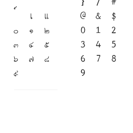
}
/
#
เ
แ
@
&
$
๐
๑
๒
0
1
2
๓
๔
๕
3
4
5
๖
๗
๘
6
7
8
๙
9