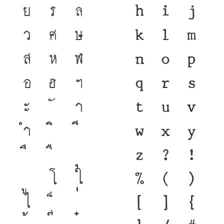
ย
ร
ล
h
i
j
ว
ศ
ษ
k
l
m
ส
ห
ฬ
n
o
p
อ
ฮ
ฯ
q
r
s
ะ
า
t
u
v
ำ
w
x
y
z
?
!
โ
ใ
%
(
)
ไ
[
]
{