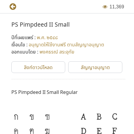
1
1
,
3
6
9
PS Pimpdeed II Small
ปีที่เผยแพร่ :
พ.ศ. ๒๕๔๘
เงื่อนไข :
อนุญาตให้ใช้งานฟรี ตามสัญญาอนุญาต
ออกแบบโดย :
พงศธรณ์ สระอุทัย
ลิงก์ดาวน์โหลด
สัญญาอนุญาต
PS Pimpdeed II Small Regular
ก
ข
ฃ
A
B
C
ค
ฅ
ฆ
D
E
F