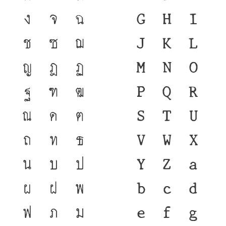
ง
จ
ฉ
G
H
I
ช
ซ
ฌ
J
K
L
ญ
ฎ
ฏ
M
N
O
ฐ
ฑ
ฒ
P
Q
R
ณ
ด
ต
S
T
U
ถ
ท
ธ
V
W
X
น
บ
ป
Y
Z
a
ผ
ฝ
พ
b
c
d
ฟ
ภ
ม
e
f
g