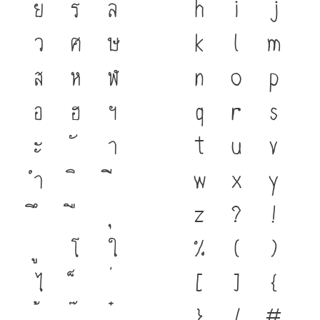
ย
ร
ล
h
i
j
ว
ศ
ษ
k
l
m
ส
ห
ฬ
n
o
p
อ
ฮ
ฯ
q
r
s
ะ
า
t
u
v
ำ
w
x
y
z
?
!
โ
ใ
%
(
)
ไ
[
]
{
}
/
#