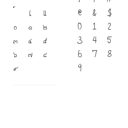
เ
แ
@
&
$
๐
๑
๒
0
1
2
๓
๔
๕
3
4
5
๖
๗
๘
6
7
8
๙
9