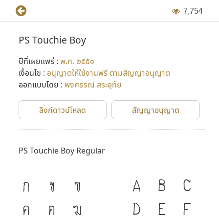
7
,
7
5
4
PS Touchie Boy
ปีที่เผยแพร่ :
พ.ศ. ๒๕๕๑
เงื่อนไข :
อนุญาตให้ใช้งานฟรี ตามสัญญาอนุญาต
ออกแบบโดย :
พงศธรณ์ สระอุทัย
ลิงก์ดาวน์โหลด
สัญญาอนุญาต
PS Touchie Boy Regular
ก
ข
ฃ
A
B
C
ค
ฅ
ฆ
D
E
F