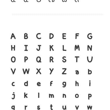
A
B
C
D
E
F
G
H
I
J
K
L
M
N
O
P
Q
R
S
T
U
V
W
X
Y
Z
a
b
c
d
e
f
g
h
i
j
k
l
m
n
o
p
q
r
s
t
u
v
w