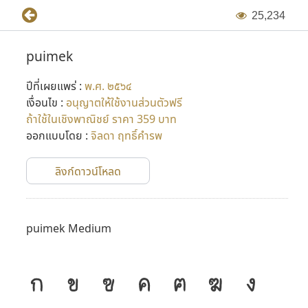
2
5
,
2
3
4
puimek
ปีที่เผยแพร่ :
พ.ศ. ๒๕๖๔
เงื่อนไข :
อนุญาตให้ใช้งานส่วนตัวฟรี
ถ้าใช้ในเชิงพาณิชย์ ราคา 359 บาท
ออกแบบโดย :
จิลดา ฤทธิ์คำรพ
ลิงก์ดาวน์โหลด
puimek Medium
ก
ข
ฃ
ค
ฅ
ฆ
ง