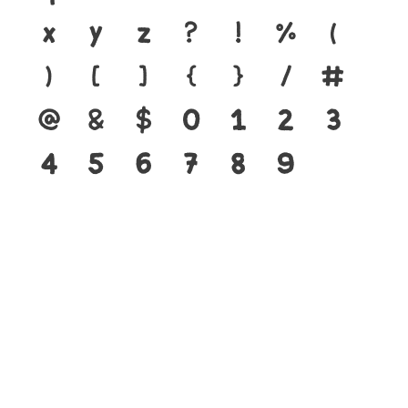
x
y
z
?
!
%
(
)
[
]
{
}
/
#
@
&
$
0
1
2
3
4
5
6
7
8
9