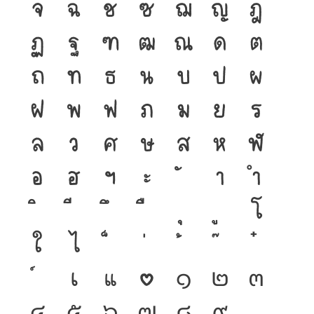
จ
ฉ
ช
ซ
ฌ
ญ
ฎ
ฏ
ฐ
ฑ
ฒ
ณ
ด
ต
ถ
ท
ธ
น
บ
ป
ผ
ฝ
พ
ฟ
ภ
ม
ย
ร
ล
ว
ศ
ษ
ส
ห
ฬ
อ
ฮ
ฯ
ะ
า
ำ
โ
ใ
ไ
เ
แ
๐
๑
๒
๓
๔
๕
๖
๗
๘
๙