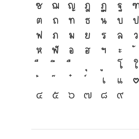
ซ
ฌ
ญ
ฎ
ฏ
ฐ
ต
ถ
ท
ธ
น
บ
ฟ
ภ
ม
ย
ร
ล
ว
ห
ฬ
อ
ฮ
ฯ
ะ
โ
ใ
เ
แ
๔
๕
๖
๗
๘
๙