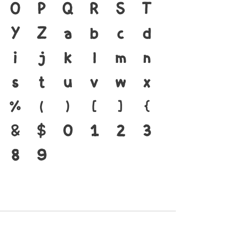
้ ภาษา คือ สะพานเชื่อมตัว
O
P
Q
R
S
T
กอดีตสู่ปัจจุบัน ตัวพิมพ์
Y
Z
a
b
c
d
ำคัญที่ทำให้ภาษาดำรงอยู่
i
j
k
l
m
n
พ์ที่พัฒนาทันกระแสการ
s
t
u
v
w
x
ือ โครงสร้างแกร่งของ
%
(
)
[
]
{
ัวตนของชาติ จากปัจจุบันสู่
&
$
0
1
2
3
8
9