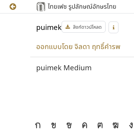
puimek
ลิงก์ดาวน์โหลด
ออกแบบโดย จิลดา ฤทธิ์คำรพ
puimek Medium
ก
ข
ฃ
ค
ฅ
ฆ
ง