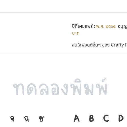
ปีที่เผยแพร่ :
พ.ศ. ๒๕๖๔
อนุญา
บาท
สนใจฟอนต์อื่นๆ ของ Crafty Fo
จ
ฉ
ช
ภาษา คือ เครื่
A
B
C
D