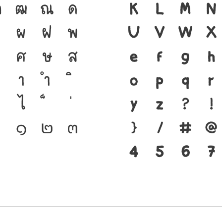
ฑ
ฒ
ณ
ด
ชาติดำรงอยู่ได
K
L
M
N
ป
ผ
ฝ
พ
ตนของชนชาติ จา
U
V
W
X
ศ
ษ
ส
คือ เครื่องมือส
e
f
g
h
า
ำ
ได้ แบบตัวพิม
o
p
q
r
ไ
เปลี่ยนแปลง ค
y
z
?
!
๐
๑
๒
๓
สะพานที่เชื่อมต
}
/
#
@
อนาคต
4
5
6
7