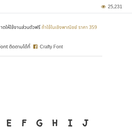
2
5
,
2
3
1
ตให้ใช้งานส่วนตัวฟรี
ถ้าใช้ในเชิงพาณิชย์ ราคา 359
nt ติดตามได้ที่
Crafty Font
องมือสำคัญที่ทำให้ความเป็น
E
F
G
H
I
J