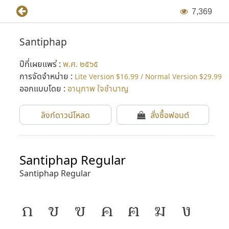
7
,
3
6
9
Santiphap
ปีที่เผยแพร่ :
พ.ศ. ๒๕๖๕
การจัดจำหน่าย :
Lite Version $16.99 / Normal Version $29.99
ออกแบบโดย :
อานุภาพ ใจชำนาญ
ลิงก์ดาวน์โหลด
สั่งซื้อฟอนต์
Santiphap Regular
Santiphap Regular
ก
ข
ฃ
ค
ฅ
ฆ
ง