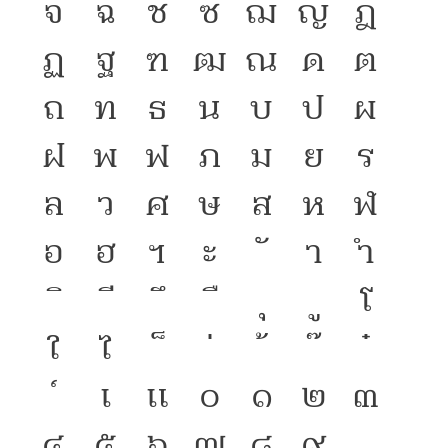
จ
ฉ
ช
ซ
ฌ
ญ
ฎ
ฏ
ฐ
ฑ
ฒ
ณ
ด
ต
ถ
ท
ธ
น
บ
ป
ผ
ฝ
พ
ฟ
ภ
ม
ย
ร
ล
ว
ศ
ษ
ส
ห
ฬ
อ
ฮ
ฯ
ะ
า
ำ
โ
ใ
ไ
เ
แ
๐
๑
๒
๓
๔
๕
๖
๗
๘
๙