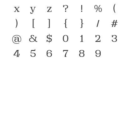
x
y
z
?
!
%
(
)
[
]
{
}
/
#
@
&
$
0
1
2
3
4
5
6
7
8
9