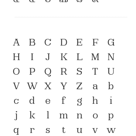
A
B
C
D
E
F
G
H
I
J
K
L
M
N
O
P
Q
R
S
T
U
V
W
X
Y
Z
a
b
c
d
e
f
g
h
i
j
k
l
m
n
o
p
q
r
s
t
u
v
w