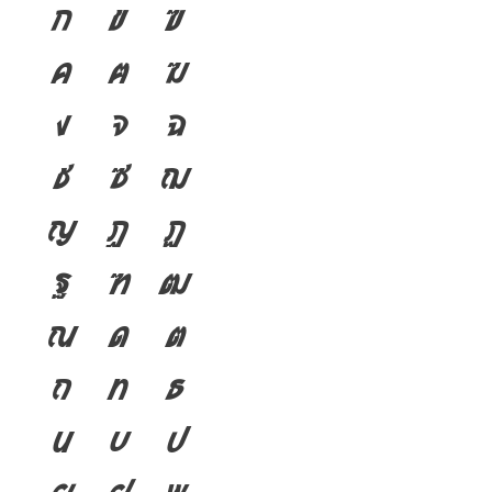
ก
ข
ฃ
ค
ฅ
ฆ
ง
จ
ฉ
ช
ซ
ฌ
ญ
ฎ
ฏ
ฐ
ฑ
ฒ
ณ
ด
ต
ถ
ท
ธ
น
บ
ป