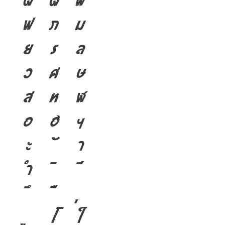
ผ
ฝ
พ
ฟ
ภ
ม
ย
ร
ล
ว
ศ
ษ
ส
ห
ฬ
อ
ฮ
ฯ
ะ
า
ำ
โ
ใ