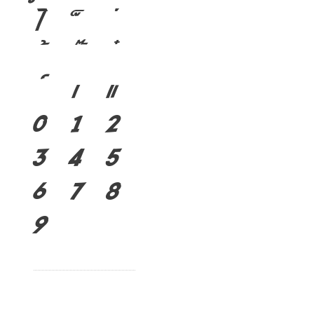
ไ
เ
แ
๐
๑
๒
๓
๔
๕
๖
๗
๘
๙