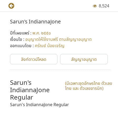
8
,
5
2
4
Sarun's IndiannaJone
ปีที่เผยแพร่ :
พ.ศ. ๒๕๕๐
เงื่อนไข :
อนุญาตให้ใช้งานฟรี ตามสัญญาอนุญาต
ออกแบบโดย :
ศรัณย์ น้อยเจริญ
ลิงก์ดาวน์โหลด
สัญญาอนุญาต
Sarun's
(มีเฉพาะชุดอักษรไทย ตัวเลข
IndiannaJone
ไทย และ ตัวเลขอารบิก)
Regular
Sarun's IndiannaJone Regular