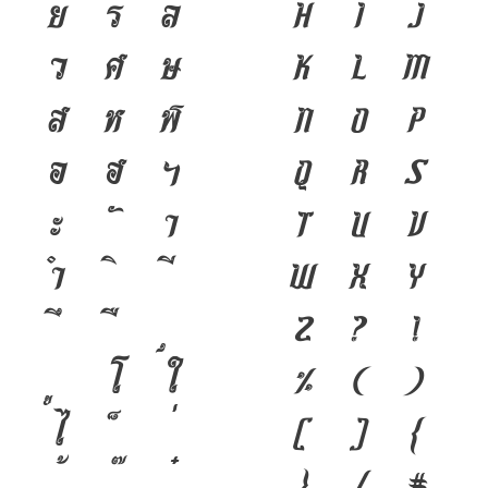
ย
ร
ล
h
i
j
ว
ศ
ษ
k
l
m
ส
ห
ฬ
n
o
p
อ
ฮ
ฯ
q
r
s
ะ
า
t
u
v
ำ
w
x
y
z
?
!
โ
ใ
%
(
)
ไ
[
]
{
}
/
#