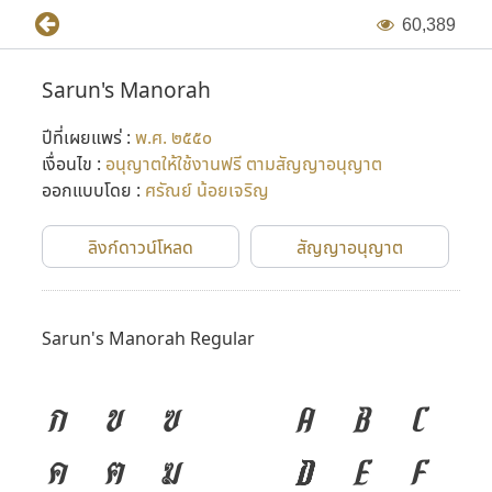
6
0
,
3
8
9
Sarun's Manorah
ปีที่เผยแพร่ :
พ.ศ. ๒๕๕๐
เงื่อนไข :
อนุญาตให้ใช้งานฟรี ตามสัญญาอนุญาต
ออกแบบโดย :
ศรัณย์ น้อยเจริญ
ลิงก์ดาวน์โหลด
สัญญาอนุญาต
Sarun's Manorah Regular
ก
ข
ฃ
A
B
C
ค
ฅ
ฆ
D
E
F