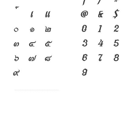
เ
แ
@
&
$
๐
๑
๒
0
1
2
๓
๔
๕
3
4
5
๖
๗
๘
6
7
8
๙
9