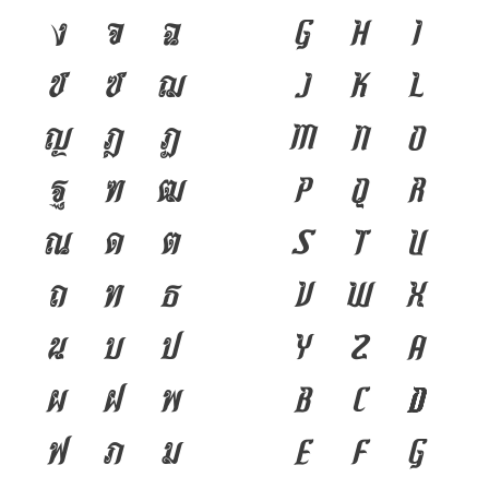
ง
จ
ฉ
G
H
I
ช
ซ
ฌ
J
K
L
ญ
ฎ
ฏ
M
N
O
ฐ
ฑ
ฒ
P
Q
R
ณ
ด
ต
S
T
U
ถ
ท
ธ
V
W
X
น
บ
ป
Y
Z
a
ผ
ฝ
พ
b
c
d
ฟ
ภ
ม
e
f
g