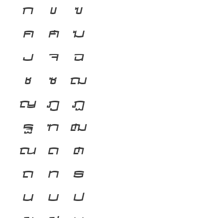
ก
ข
ฃ
ค
ฅ
ฆ
ง
จ
ฉ
ช
ซ
ฌ
ญ
ฎ
ฏ
ฐ
ฑ
ฒ
ณ
ด
ต
ถ
ท
ธ
น
บ
ป