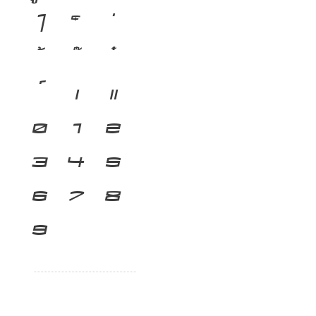
ไ
เ
แ
๐
๑
๒
๓
๔
๕
๖
๗
๘
๙