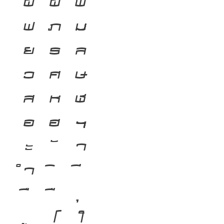
ผ
ฝ
พ
ฟ
ภ
ม
ย
ร
ล
ว
ศ
ษ
ส
ห
ฬ
อ
ฮ
ฯ
ะ
า
ำ
โ
ใ