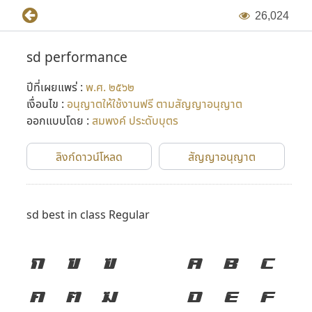
2
6
,
0
2
4
sd performance
ปีที่เผยแพร่ :
พ.ศ. ๒๕๖๒
เงื่อนไข :
อนุญาตให้ใช้งานฟรี ตามสัญญาอนุญาต
ออกแบบโดย :
สมพงค์ ประดับบุตร
ลิงก์ดาวน์โหลด
สัญญาอนุญาต
sd best in class Regular
ก
ข
ฃ
A
B
C
ค
ฅ
ฆ
D
E
F