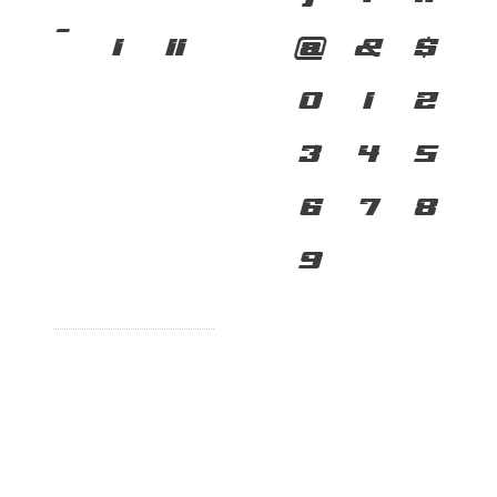
เ
แ
@
&
$
๐
๑
๒
0
1
2
๓
๔
๕
3
4
5
๖
๗
๘
6
7
8
๙
9