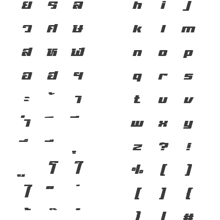
ย
ร
ล
h
i
j
ว
ศ
ษ
k
l
m
ส
ห
ฬ
n
o
p
อ
ฮ
ฯ
q
r
s
ะ
า
t
u
v
ำ
w
x
y
z
?
!
โ
ใ
%
(
)
ไ
[
]
{
}
/
#