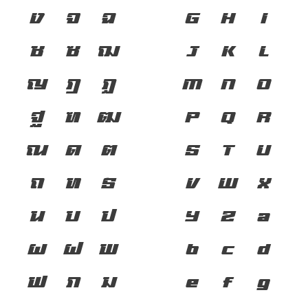
ง
จ
ฉ
G
H
I
ช
ซ
ฌ
J
K
L
ญ
ฎ
ฏ
M
N
O
ฐ
ฑ
ฒ
P
Q
R
ณ
ด
ต
S
T
U
ถ
ท
ธ
V
W
X
น
บ
ป
Y
Z
a
ผ
ฝ
พ
b
c
d
ฟ
ภ
ม
e
f
g