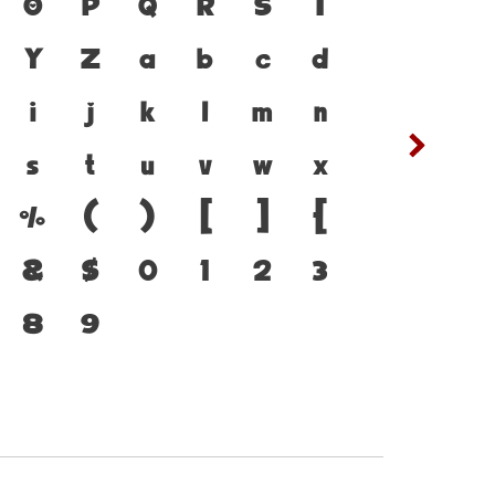
่ได้ ตัวพิมพ์ คือ เครื่อง
O
P
Q
R
S
T
ซ
ฌ
ห้ภาษาดำรงอยู่ได้ แบบตัว
Y
Z
a
b
c
d
ต
ถ
ทันกระแสการเปลี่ยนแปลง
i
j
k
l
m
n
ฟ
ภ
กร่งของสะพานที่เชื่อมตัว
s
t
u
v
w
x
ห
ฬ
ปัจจุบันสู่อนาคต
%
(
)
[
]
{
&
$
0
1
2
3
8
9
๔
๕