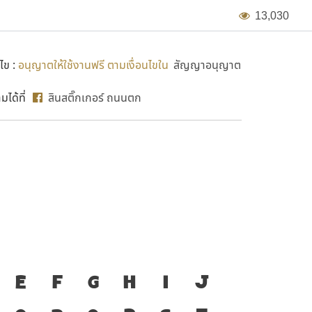
1
3
,
0
3
0
ไข :
อนุญาตให้ใช้งานฟรี ตามเงื่อนไขใน
สัญญาอนุญาต
ได้ที่
สินสติ๊กเกอร์ ถนนตก
sd so c
องมือสำคัญที่ทำให้ความ
E
F
G
H
I
J
ก
ข