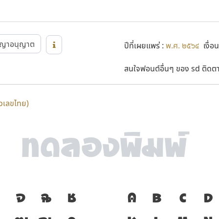
ญญาอนุญาต
ปีที่เผยแพร่ :
พ.ศ. ๒๕๖๔
เงื่อน
สนใจฟอนต์อื่นๆ ของ sd ติดตาม
ตัวเลขไทย)
จ
ฉ
ช
ภาษา คือ เครื่
A
B
C
D