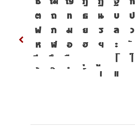
รื่อง
T
ซ
ฌ
ญ
ฎ
ฏ
ฐ
ฑ
แบบตัว
d
ต
ถ
ท
ธ
น
บ
แปลง
m
n
ฟ
ภ
ม
ย
ร
ล
ว
่อมตัว
w
x
ห
ฬ
อ
ฮ
ฯ
ะ
{
โ
ใ
2
3
เ
แ
๔
๕
๖
๗
๘
๙