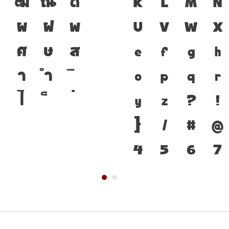
ฒ
ณ
ด
เป็นชาติดำรงอยู
K
L
M
N
ป
ผ
ฝ
พ
มือสำคัญที่ทำใ
U
V
W
X
ศ
ษ
ส
พิมพ์ที่พัฒนา
e
f
g
h
า
ำ
คือ โครงสร้างแ
o
p
q
r
ไ
ตนของชาติ จาก
y
z
?
!
๐
๑
๒
๓
}
/
#
@
4
5
6
7