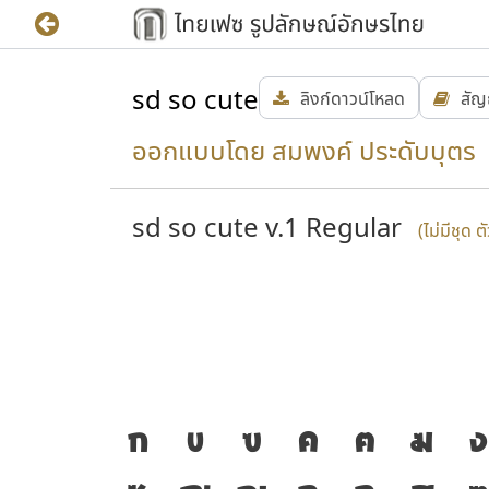
sd so cute
ลิงก์ดาวน์โหลด
สั
ออกแบบโดย สมพงค์ ประดับบุตร
sd so cute v.1 Regular
(ไม่มีชุด 
ความ
J
ก
ข
ฃ
ค
ฅ
ฆ
ง