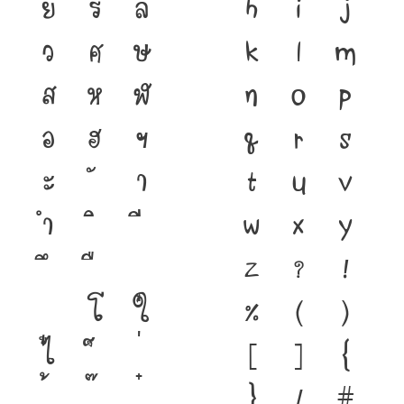
ย
ร
ล
h
i
j
ว
ศ
ษ
k
l
m
ส
ห
ฬ
n
o
p
อ
ฮ
ฯ
q
r
s
ะ
า
t
u
v
ำ
w
x
y
z
?
!
โ
ใ
%
(
)
ไ
[
]
{