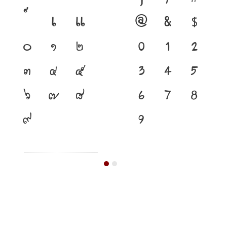
}
/
#
เ
แ
@
&
$
๐
๑
๒
0
1
2
๓
๔
๕
3
4
5
๖
๗
๘
6
7
8
๙
9