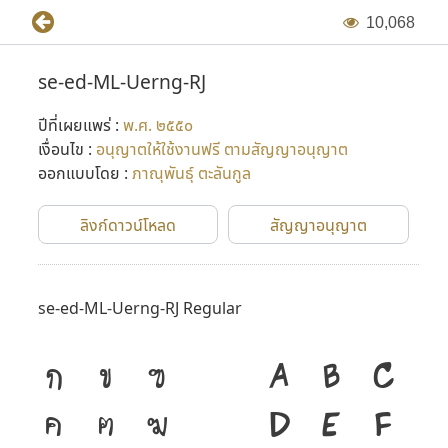
1
0
,
0
6
8
se-ed-ML-Uerng-RJ
ปีที่เผยแพร่ :
พ.ศ. ๒๕๕๐
เงื่อนไข :
อนุญาตให้ใช้งานฟรี ตามสัญญาอนุญาต
ออกแบบโดย :
ภาณุพันธุ์ ตะลันกูล
ลิงก์ดาวน์โหลด
สัญญาอนุญาต
se-ed-ML-Uerng-RJ Regular
ก
ข
ฃ
A
B
C
ค
ฅ
ฆ
D
E
F