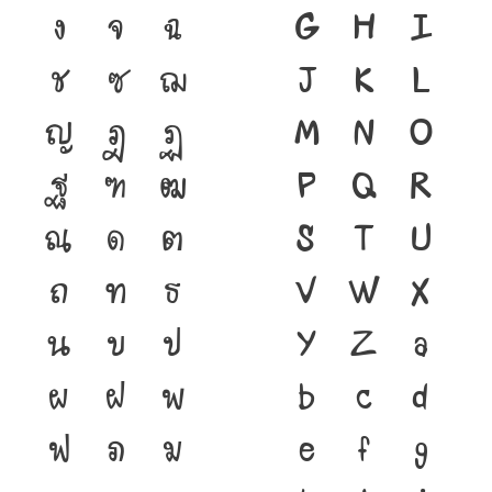
ง
จ
ฉ
G
H
I
ช
ซ
ฌ
J
K
L
ญ
ฎ
ฏ
M
N
O
ฐ
ฑ
ฒ
P
Q
R
ณ
ด
ต
S
T
U
ถ
ท
ธ
V
W
X
น
บ
ป
Y
Z
a
ผ
ฝ
พ
b
c
d
ฟ
ภ
ม
e
f
g