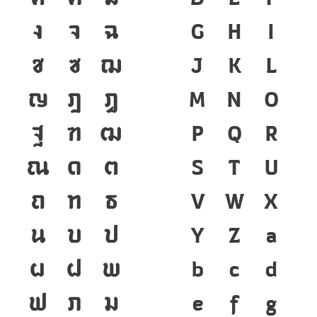
ง
จ
ฉ
G
H
I
ช
ซ
ฌ
J
K
L
ญ
ฎ
ฏ
M
N
O
ฐ
ฑ
ฒ
P
Q
R
ณ
ด
ต
S
T
U
ถ
ท
ธ
V
W
X
น
บ
ป
Y
Z
a
ผ
ฝ
พ
b
c
d
ฟ
ภ
ม
e
f
g