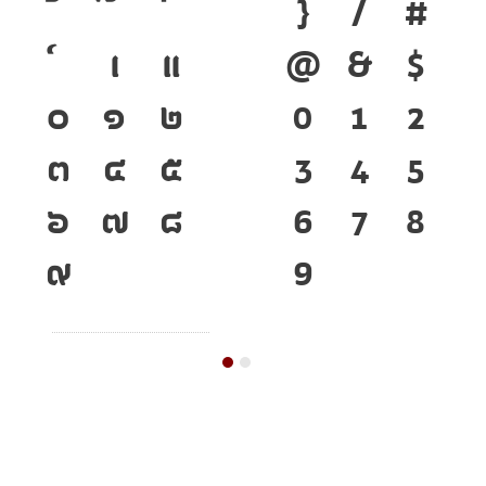
}
/
#
เ
แ
@
&
$
๐
๑
๒
0
1
2
๓
๔
๕
3
4
5
๖
๗
๘
6
7
8
๙
9