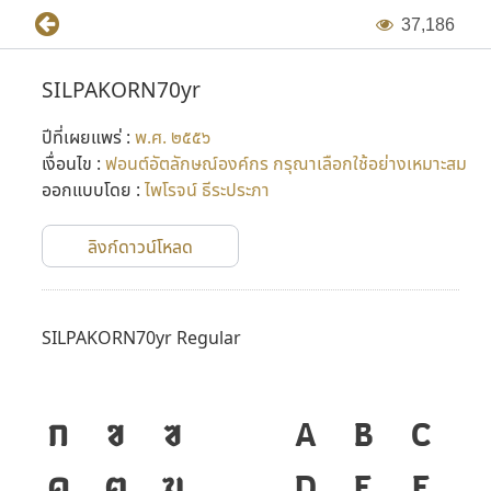
3
7
,
1
8
6
SILPAKORN70yr
ปีที่เผยแพร่ :
พ.ศ. ๒๕๕๖
เงื่อนไข :
ฟอนต์อัตลักษณ์องค์กร กรุณาเลือกใช้อย่างเหมาะสม
ออกแบบโดย :
ไพโรจน์ ธีระประภา
ลิงก์ดาวน์โหลด
SILPAKORN70yr Regular
ก
ข
ฃ
A
B
C
ค
ฅ
ฆ
D
E
F