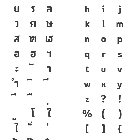
ย
ร
ล
h
i
j
ว
ศ
ษ
k
l
m
ส
ห
ฬ
n
o
p
อ
ฮ
ฯ
q
r
s
ะ
า
t
u
v
ำ
w
x
y
z
?
!
โ
ใ
%
(
)
ไ
[
]
{