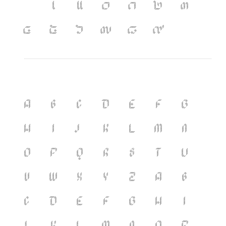
เ
แ
๐
๑
๒
๓
๔
๕
๖
๗
๘
๙
A
B
C
D
E
F
G
H
I
J
K
L
M
N
O
P
Q
R
S
T
U
V
W
X
Y
Z
a
b
c
d
e
f
g
h
i
j
k
l
m
n
o
p