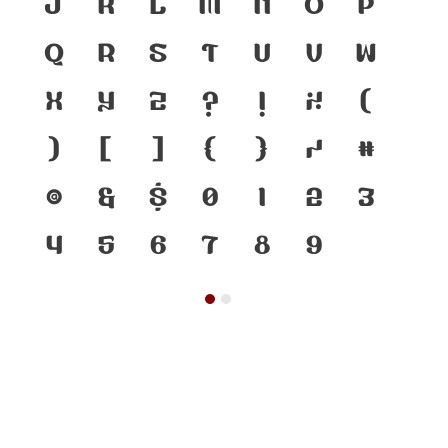
j
k
l
m
n
o
p
q
r
s
t
u
v
w
x
y
z
?
!
%
(
)
[
]
{
}
/
#
@
&
$
0
1
2
3
4
5
6
7
8
9