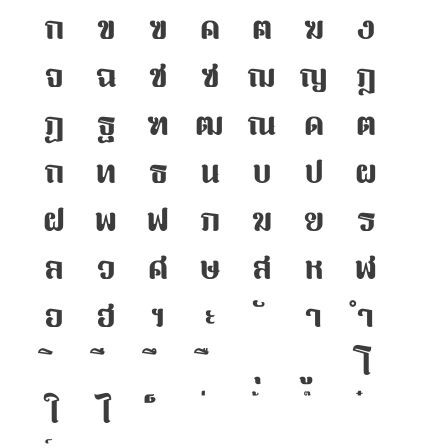
ก
ข
ฃ
ค
ฅ
ฆ
ง
จ
ฉ
ช
ซ
ฌ
ญ
ฎ
ฏ
ฐ
ฑ
ฒ
ณ
ด
ต
ถ
ท
ธ
น
บ
ป
ผ
ฝ
พ
ฟ
ภ
ม
ย
ร
ล
ว
ศ
ษ
ส
ห
ฬ
อ
ฮ
ฯ
ะ
า
ำ
โ
ใ
ไ