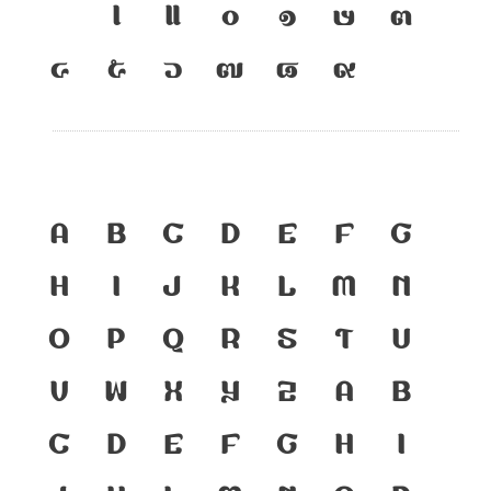
เ
แ
๐
๑
๒
๓
๔
๕
๖
๗
๘
๙
A
B
C
D
E
F
G
H
I
J
K
L
M
N
O
P
Q
R
S
T
U
V
W
X
Y
Z
a
b
c
d
e
f
g
h
i