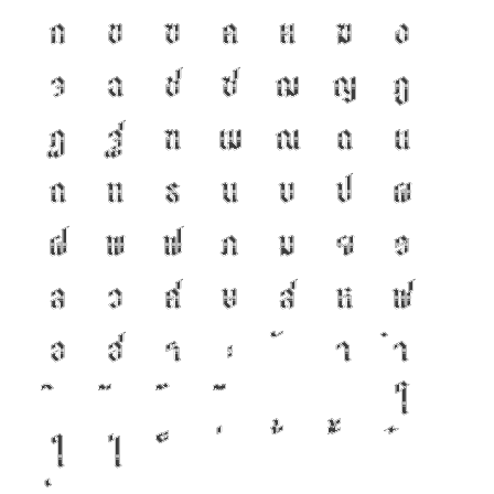
ก
ข
ฃ
ค
ฅ
ฆ
ง
จ
ฉ
ช
ซ
ฌ
ญ
ฎ
ฏ
ฐ
ฑ
ฒ
ณ
ด
ต
ถ
ท
ธ
น
บ
ป
ผ
ฝ
พ
ฟ
ภ
ม
ย
ร
ล
ว
ศ
ษ
ส
ห
ฬ
อ
ฮ
ฯ
ะ
า
ำ
โ
ใ
ไ