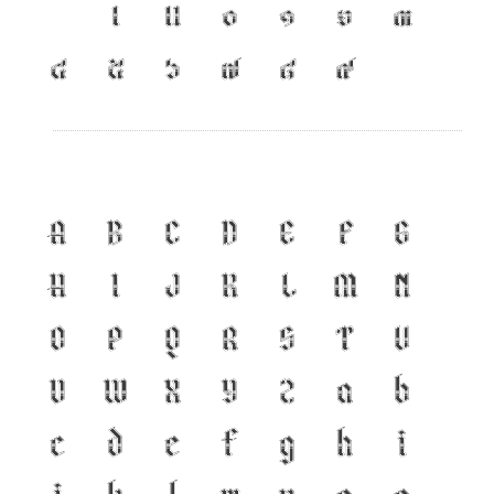
เ
แ
๐
๑
๒
๓
๔
๕
๖
๗
๘
๙
A
B
C
D
E
F
G
H
I
J
K
L
M
N
O
P
Q
R
S
T
U
V
W
X
Y
Z
a
b
c
d
e
f
g
h
i