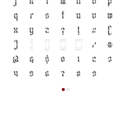
j
k
l
m
n
o
p
q
r
s
t
u
v
w
x
y
z
?
!
%
(
)
[
]
{
}
/
#
@
&
$
0
1
2
3
4
5
6
7
8
9