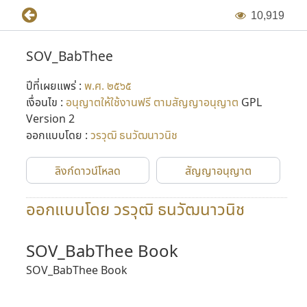
1
0
,
9
1
9
SOV_BabThee
ปีที่เผยแพร่ :
พ.ศ. ๒๕๖๕
เงื่อนไข :
อนุญาตให้ใช้งานฟรี ตามสัญญาอนุญาต
GPL
Version 2
ออกแบบโดย :
วรวุฒิ ธนวัฒนาวนิช
ลิงก์ดาวน์โหลด
สัญญาอนุญาต
ออกแบบโดย วรวุฒิ ธนวัฒนาวนิช
SOV_BabThee Book
SOV_BabThee Book