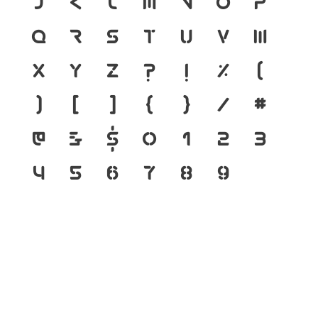
j
k
l
m
n
o
p
q
r
s
t
u
v
w
x
y
z
?
!
%
(
)
[
]
{
}
/
#
@
&
$
0
1
2
3
4
5
6
7
8
9