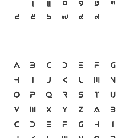
เ
แ
๐
๑
๒
๓
๔
๕
๖
๗
๘
๙
A
B
C
D
E
F
G
H
I
J
K
L
M
N
O
P
Q
R
S
T
U
V
W
X
Y
Z
a
b
c
d
e
f
g
h
i