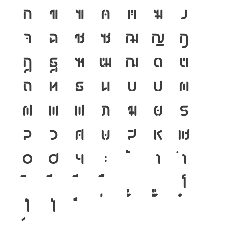
ก
ข
ฃ
ค
ฅ
ฆ
ง
จ
ฉ
ช
ซ
ฌ
ญ
ฎ
ฏ
ฐ
ฑ
ฒ
ณ
ด
ต
ถ
ท
ธ
น
บ
ป
ผ
ฝ
พ
ฟ
ภ
ม
ย
ร
ล
ว
ศ
ษ
ส
ห
ฬ
อ
ฮ
ฯ
ะ
า
ำ
โ
ใ
ไ