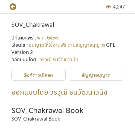
4
,
2
4
7
SOV_Chakrawal
ปีที่เผยแพร่ :
พ.ศ. ๒๕๖๗
เงื่อนไข :
อนุญาตให้ใช้งานฟรี ตามสัญญาอนุญาต
GPL
Version 2
ออกแบบโดย :
วรวุฒิ ธนวัฒนาวนิช
ลิงก์ดาวน์โหลด
สัญญาอนุญาต
ออกแบบโดย วรวุฒิ ธนวัฒนาวนิช
SOV_Chakrawal Book
SOV_Chakrawal Book