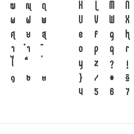
ฒ
ณ
ด
ได้ ภาษา คือ สะพาน
K
L
M
N
ผ
ฝ
พ
ปัจจุบัน ตัวพิมพ์ ค
U
V
W
X
ศ
ษ
ส
อยู่ได้ แบบตัวพิมพ์
e
f
g
h
า
ำ
คือ โครงสร้างแกร่ง
o
p
q
r
ไ
จากปัจจุบันสู่อนาคต
y
z
?
!
๑
๒
๓
}
/
#
@
4
5
6
7