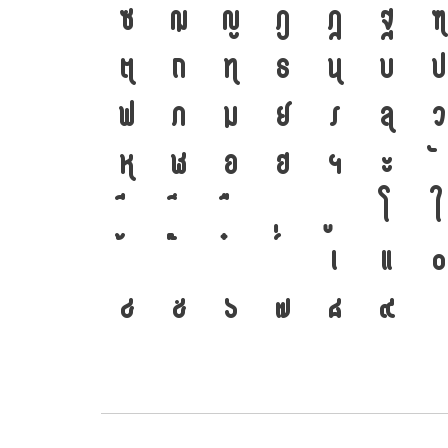
ซ
ฌ
ญ
ฎ
ฏ
ฐ
ฑ
ต
ถ
ท
ธ
น
บ
ป
ฟ
ภ
ม
ย
ร
ล
ว
ห
ฬ
อ
ฮ
ฯ
ะ
โ
ใ
เ
แ
๐
๔
๕
๖
๗
๘
๙