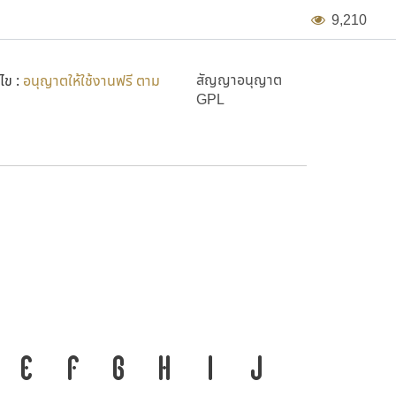
9
,
2
1
0
สัญญาอนุญาต
ไข :
อนุญาตให้ใช้งานฟรี ตาม
GPL
สำคัญที่ทำให้ความเป็นชาติดำรงอยู่
E
F
G
H
I
J