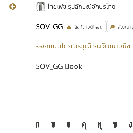
SOV_GG
ลิงก์ดาวน์โหลด
สัญญา
ออกแบบโดย วรวุฒิ ธนวัฒนาวนิช
SOV_GG Book
ก
ข
ฃ
ค
ฅ
ฆ
ง