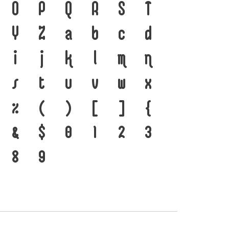
เชื่อมตัวตนของชนชาติ จากอดีตสู่
O
P
Q
R
S
T
ือ เครื่องมือสำคัญที่ทำให้ภาษาดำรง
Y
Z
a
b
c
d
ที่พัฒนาทันกระแสการเปลี่ยนแปลง
i
j
k
l
m
n
ของสะพานที่เชื่อมตัวตนของชาติ
s
t
u
v
w
x
%
(
)
[
]
{
&
$
0
1
2
3
8
9