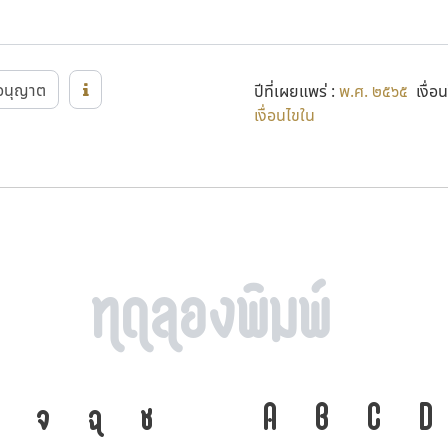
อนุญาต
ปีที่เผยแพร่ :
พ.ศ. ๒๕๖๕
เงื่อน
เงื่อนไขใน
จ
ฉ
ช
ภาษา คือ เครื่องมือ
A
B
C
D