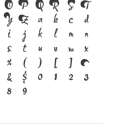
O
P
Q
R
S
T
Y
Z
a
b
c
d
i
j
k
l
m
n
s
t
u
v
w
x
%
(
)
[
]
{
&
$
0
1
2
3
8
9