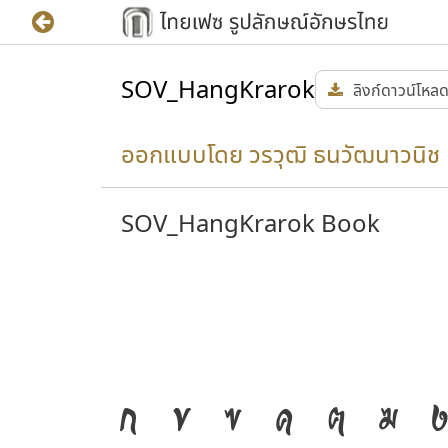
SOV_HangKrarok
ลิงก์ดาวน์โหล
ออกแบบโดย วรวุฒิ ธนวัฒนาวนิช
SOV_HangKrarok Book
ก
ข
ฃ
ค
ฅ
ฆ
ง