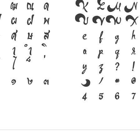
ฒ
ณ
ด
K
L
M
N
ผ
ฝ
พ
U
V
W
X
ศ
ษ
ส
e
f
g
h
า
ำ
o
p
q
r
ไ
y
z
?
!
๑
๒
๓
}
/
#
@
4
5
6
7