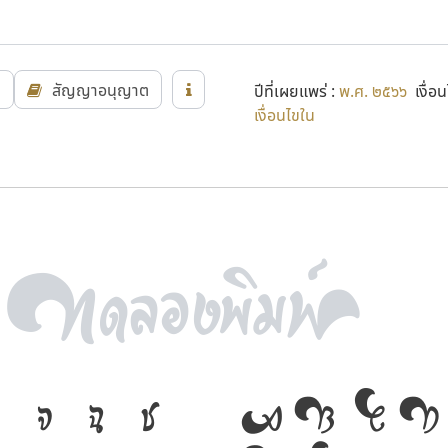
ด
สัญญาอนุญาต
ปีที่เผยแพร่ :
พ.ศ. ๒๕๖๖
เงื่อน
เงื่อนไขใน
จ
ฉ
ช
A
B
C
D