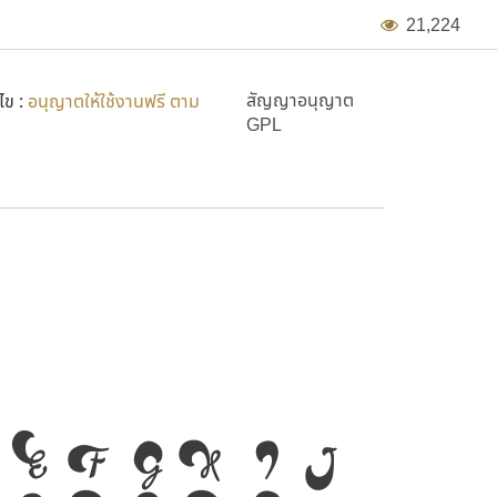
2
1
,
2
2
4
สัญญาอนุญาต
ไข :
อนุญาตให้ใช้งานฟรี ตาม
GPL
E
F
G
H
I
J