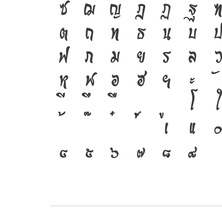
ซ
ฌ
ญ
ฎ
ฏ
ฐ
ฑ
ต
ถ
ท
ธ
น
บ
ป
ฟ
ภ
ม
ย
ร
ล
ว
ห
ฬ
อ
ฮ
ฯ
ะ
โ
ใ
เ
แ
๐
๔
๕
๖
๗
๘
๙