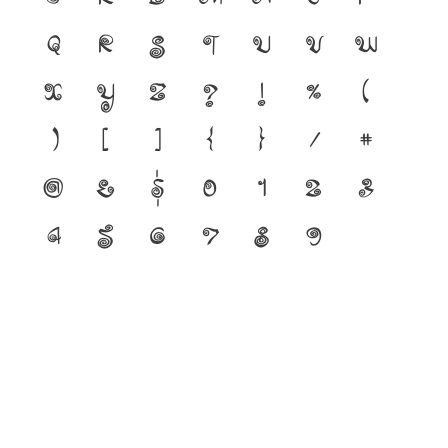
q
r
s
t
u
v
w
x
y
z
?
!
%
(
)
[
]
{
}
/
#
@
&
$
0
1
2
3
4
5
6
7
8
9