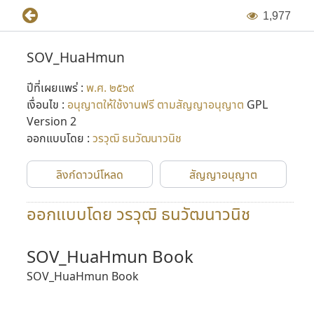
1
,
9
7
7
SOV_HuaHmun
ปีที่เผยแพร่ :
พ.ศ. ๒๕๖๙
เงื่อนไข :
อนุญาตให้ใช้งานฟรี ตามสัญญาอนุญาต
GPL
Version 2
ออกแบบโดย :
วรวุฒิ ธนวัฒนาวนิช
ลิงก์ดาวน์โหลด
สัญญาอนุญาต
ออกแบบโดย วรวุฒิ ธนวัฒนาวนิช
SOV_HuaHmun Book
SOV_HuaHmun Book