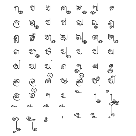
ก
ข
ฃ
ค
ฅ
ฆ
ง
จ
ฉ
ช
ซ
ฌ
ญ
ฎ
ฏ
ฐ
ฑ
ฒ
ณ
ด
ต
ถ
ท
ธ
น
บ
ป
ผ
ฝ
พ
ฟ
ภ
ม
ย
ร
ล
ว
ศ
ษ
ส
ห
ฬ
อ
ฮ
ฯ
ะ
า
ำ
โ
ใ
ไ