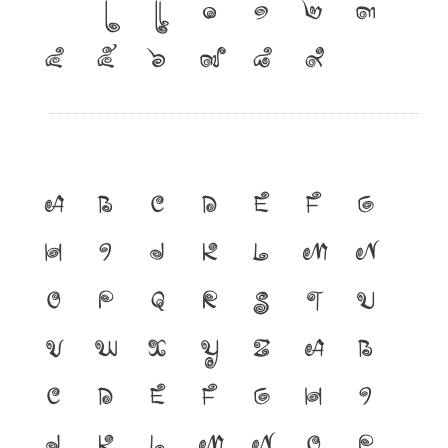
เ
แ
๐
๑
๒
๓
๔
๕
๖
๗
๘
๙
A
B
C
D
E
F
G
H
I
J
K
L
M
N
O
P
Q
R
S
T
U
V
W
X
Y
Z
a
b
c
d
e
f
g
h
i
j
k
l
m
n
o
p