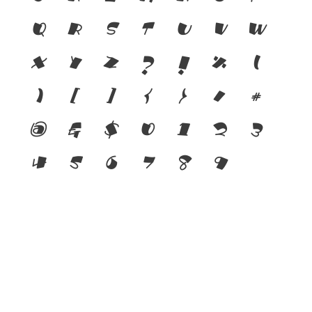
q
r
s
t
u
v
w
x
y
z
?
!
%
(
)
[
]
{
}
/
#
@
&
$
0
1
2
3
4
5
6
7
8
9