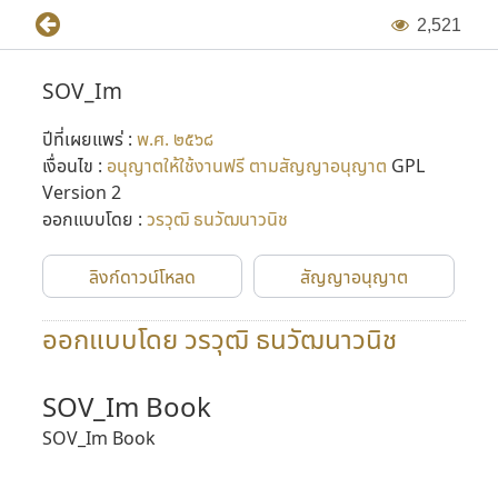
2
,
5
2
1
SOV_Im
ปีที่เผยแพร่ :
พ.ศ. ๒๕๖๘
เงื่อนไข :
อนุญาตให้ใช้งานฟรี ตามสัญญาอนุญาต
GPL
Version 2
ออกแบบโดย :
วรวุฒิ ธนวัฒนาวนิช
ลิงก์ดาวน์โหลด
สัญญาอนุญาต
ออกแบบโดย วรวุฒิ ธนวัฒนาวนิช
SOV_Im Book
SOV_Im Book