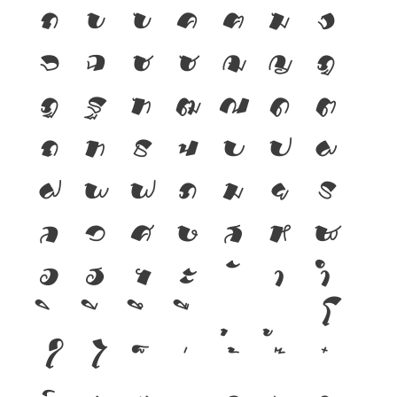
ก
ข
ฃ
ค
ฅ
ฆ
ง
จ
ฉ
ช
ซ
ฌ
ญ
ฎ
ฏ
ฐ
ฑ
ฒ
ณ
ด
ต
ถ
ท
ธ
น
บ
ป
ผ
ฝ
พ
ฟ
ภ
ม
ย
ร
ล
ว
ศ
ษ
ส
ห
ฬ
อ
ฮ
ฯ
ะ
า
ำ
โ
ใ
ไ