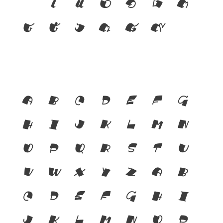
เ
แ
๐
๑
๒
๓
๔
๕
๖
๗
๘
๙
A
B
C
D
E
F
G
H
I
J
K
L
M
N
O
P
Q
R
S
T
U
V
W
X
Y
Z
a
b
c
d
e
f
g
h
i
j
k
l
m
n
o
p