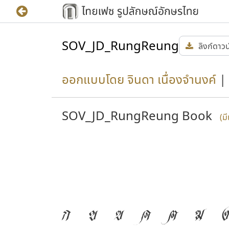
SOV_JD_RungReung
ลิงก์ดาว
ออกแบบโดย จินดา เนื่องจำนงค์
|
SOV_JD_RungReung Book
(ม
ก
ข
ฃ
ค
ฅ
ฆ
ง