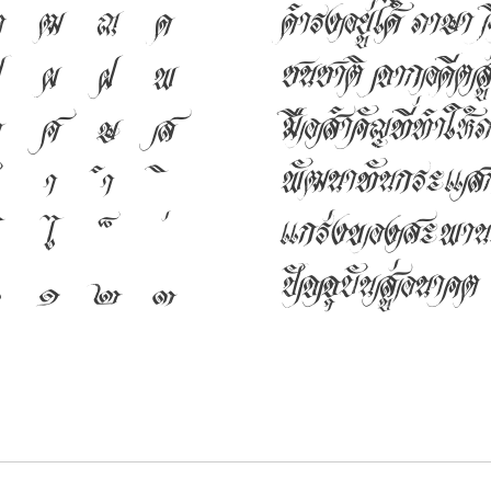
ดำรงอยู่ได้ ภาษา
ฑ
ฒ
ณ
ด
ชนชาติ จากอดีตสู่
ผ
ฝ
พ
มือสำคัญที่ทำให้ภ
ศ
ษ
ส
พัฒนาทันกระแสกา
า
ำ
แกร่งของสะพานที
ไ
ปัจจุบันสู่อนาคต
๑
๒
๓