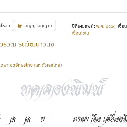
น์โหลด
สัญญาอนุญาต
ปีที่เผยแพร่ :
พ.ศ. ๒๕๖๓
เงื่อน
เงื่อนไขใน
วรวุฒิ ธนวัฒนาวนิช
ีเฉพาะชุดอักษรไทย และ ตัวเลขไทย)
จ
ฉ
ช
ภาษา คือ เครื่องม