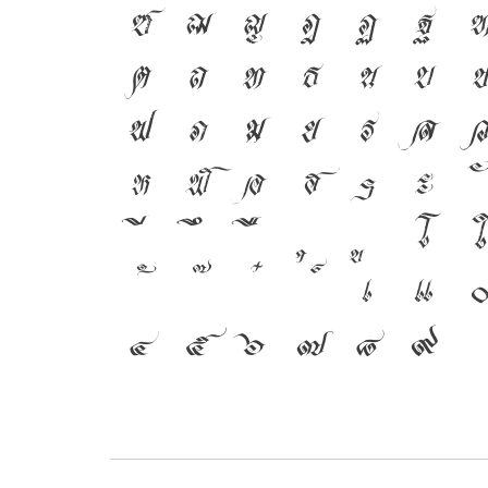
ซ
ฌ
ญ
ฎ
ฏ
ฐ
ต
ถ
ท
ธ
น
บ
ป
ฟ
ภ
ม
ย
ร
ล
ว
ห
ฬ
อ
ฮ
ฯ
ะ
โ
ใ
เ
แ
๐
๔
๕
๖
๗
๘
๙