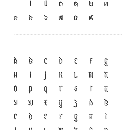
เ
แ
๐
๑
๒
๓
๔
๕
๖
๗
๘
๙
A
B
C
D
E
F
G
H
I
J
K
L
M
N
O
P
Q
R
S
T
U
V
W
X
Y
Z
a
b
c
d
e
f
g
h
i