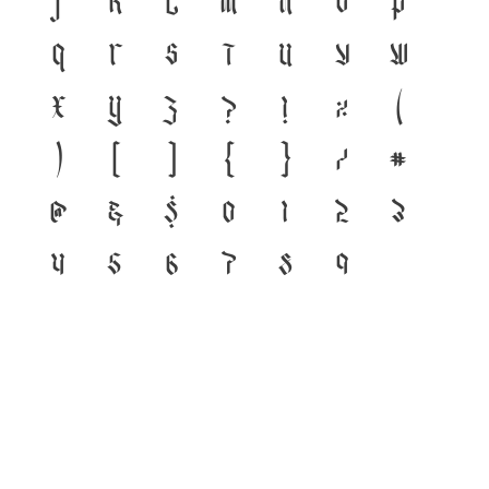
j
k
l
m
n
o
p
q
r
s
t
u
v
w
x
y
z
?
!
%
(
)
[
]
{
}
/
#
@
&
$
0
1
2
3
4
5
6
7
8
9