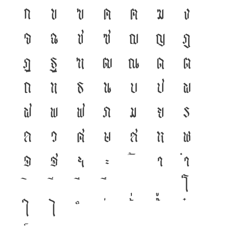
ก
ข
ฃ
ค
ฅ
ฆ
ง
จ
ฉ
ช
ซ
ฌ
ญ
ฎ
ฏ
ฐ
ฑ
ฒ
ณ
ด
ต
ถ
ท
ธ
น
บ
ป
ผ
ฝ
พ
ฟ
ภ
ม
ย
ร
ล
ว
ศ
ษ
ส
ห
ฬ
อ
ฮ
ฯ
ะ
า
ำ
โ
ใ
ไ