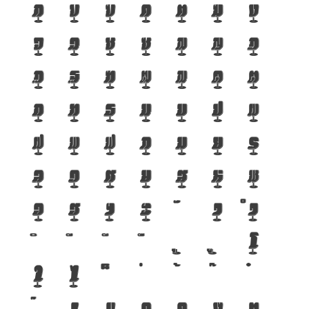
ก
ข
ฃ
ค
ฅ
ฆ
ง
จ
ฉ
ช
ซ
ฌ
ญ
ฎ
ฏ
ฐ
ฑ
ฒ
ณ
ด
ต
ถ
ท
ธ
น
บ
ป
ผ
ฝ
พ
ฟ
ภ
ม
ย
ร
ล
ว
ศ
ษ
ส
ห
ฬ
อ
ฮ
ฯ
ะ
า
ำ
โ
ใ
ไ