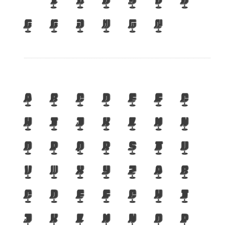
เ
แ
๐
๑
๒
๓
๔
๕
๖
๗
๘
๙
A
B
C
D
E
F
G
H
I
J
K
L
M
N
O
P
Q
R
S
T
U
V
W
X
Y
Z
a
b
c
d
e
f
g
h
i
j
k
l
m
n
o
p