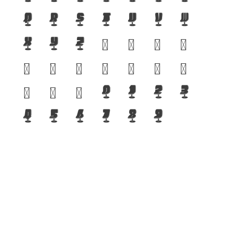
q
r
s
t
u
v
w
x
y
z
?
!
%
(
)
[
]
{
}
/
#
@
&
$
0
1
2
3
4
5
6
7
8
9