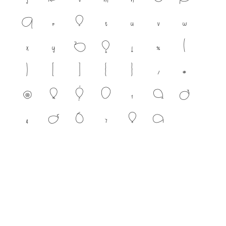
q
r
s
t
u
v
w
x
y
z
?
!
%
(
)
[
]
{
}
/
#
@
&
$
0
1
2
3
4
5
6
7
8
9