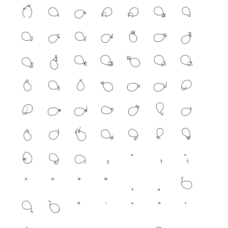
ก
ข
ฃ
ค
ฅ
ฆ
ง
จ
ฉ
ช
ซ
ฌ
ญ
ฎ
ฏ
ฐ
ฑ
ฒ
ณ
ด
ต
ถ
ท
ธ
น
บ
ป
ผ
ฝ
พ
ฟ
ภ
ม
ย
ร
ล
ว
ศ
ษ
ส
ห
ฬ
อ
ฮ
ฯ
โ
ใ
ไ