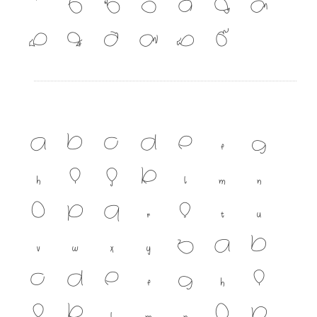
เ
แ
๐
๑
๒
๓
๔
๕
๖
๗
๘
๙
A
B
C
D
E
F
G
H
I
J
K
L
M
N
O
P
Q
R
S
T
U
V
W
X
Y
Z
a
b
c
d
e
f
g
h
i
j
k
l
m
n
o
p