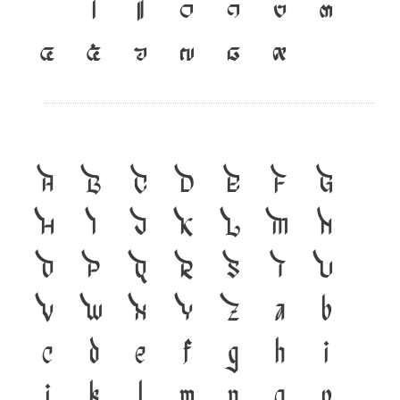
เ
แ
๐
๑
๒
๓
๔
๕
๖
๗
๘
๙
A
B
C
D
E
F
G
H
I
J
K
L
M
N
O
P
Q
R
S
T
U
V
W
X
Y
Z
a
b
c
d
e
f
g
h
i
j
k
l
m
n
o
p