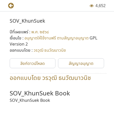
4
,
6
5
2
SOV_KhunSuek
ปีที่เผยแพร่ :
พ.ศ. ๒๕๖๘
เงื่อนไข :
อนุญาตให้ใช้งานฟรี ตามสัญญาอนุญาต
GPL
Version 2
ออกแบบโดย :
วรวุฒิ ธนวัฒนาวนิช
ลิงก์ดาวน์โหลด
สัญญาอนุญาต
ออกแบบโดย วรวุฒิ ธนวัฒนาวนิช
SOV_KhunSuek Book
SOV_KhunSuek Book