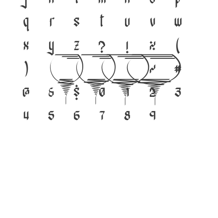
q
r
s
t
u
v
w
x
y
z
?
!
%
(
)
[
]
{
}
/
#
@
&
$
0
1
2
3
4
5
6
7
8
9