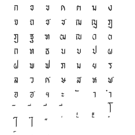
ก
ข
ฃ
ค
ฅ
ฆ
ง
จ
ฉ
ช
ซ
ฌ
ญ
ฎ
ฏ
ฐ
ฑ
ฒ
ณ
ด
ต
ถ
ท
ธ
น
บ
ป
ผ
ฝ
พ
ฟ
ภ
ม
ย
ร
ล
ว
ศ
ษ
ส
ห
ฬ
อ
ฮ
ฯ
ะ
า
ำ
โ
ใ
ไ