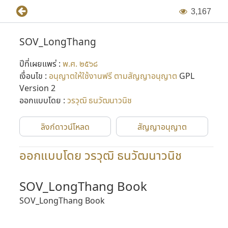
3
,
1
6
7
SOV_LongThang
ปีที่เผยแพร่ :
พ.ศ. ๒๕๖๘
เงื่อนไข :
อนุญาตให้ใช้งานฟรี ตามสัญญาอนุญาต
GPL
Version 2
ออกแบบโดย :
วรวุฒิ ธนวัฒนาวนิช
ลิงก์ดาวน์โหลด
สัญญาอนุญาต
ออกแบบโดย วรวุฒิ ธนวัฒนาวนิช
SOV_LongThang Book
SOV_LongThang Book