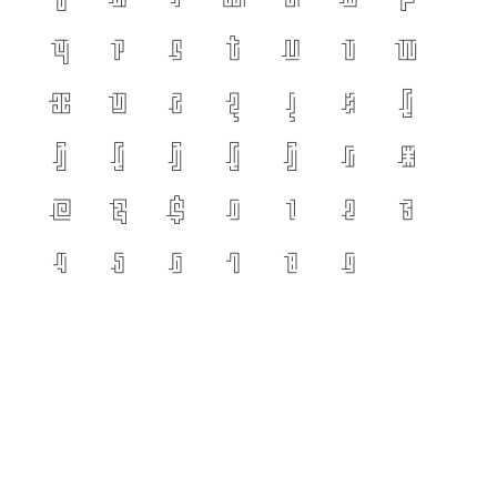
q
r
s
t
u
v
w
x
y
z
?
!
%
(
)
[
]
{
}
/
#
@
&
$
0
1
2
3
4
5
6
7
8
9