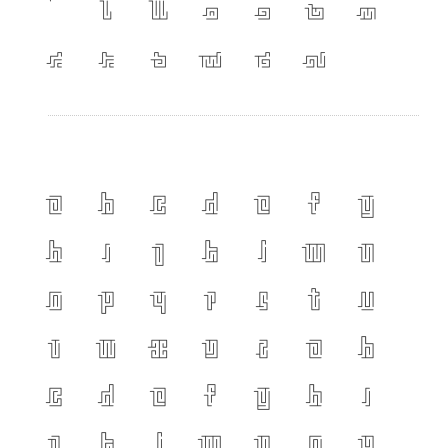
เ
แ
๐
๑
๒
๓
๔
๕
๖
๗
๘
๙
A
B
C
D
E
F
G
H
I
J
K
L
M
N
O
P
Q
R
S
T
U
V
W
X
Y
Z
a
b
c
d
e
f
g
h
i
j
k
l
m
n
o
p