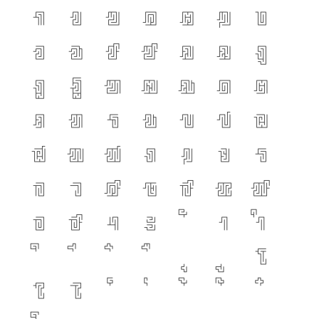
ก
ข
ฃ
ค
ฅ
ฆ
ง
จ
ฉ
ช
ซ
ฌ
ญ
ฎ
ฏ
ฐ
ฑ
ฒ
ณ
ด
ต
ถ
ท
ธ
น
บ
ป
ผ
ฝ
พ
ฟ
ภ
ม
ย
ร
ล
ว
ศ
ษ
ส
ห
ฬ
อ
ฮ
ฯ
ะ
า
ำ
โ
ใ
ไ