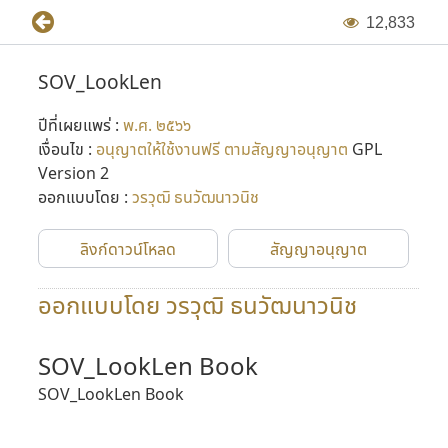
1
2
,
8
3
3
SOV_LookLen
ปีที่เผยแพร่ :
พ.ศ. ๒๕๖๖
เงื่อนไข :
อนุญาตให้ใช้งานฟรี ตามสัญญาอนุญาต
GPL
Version 2
ออกแบบโดย :
วรวุฒิ ธนวัฒนาวนิช
ลิงก์ดาวน์โหลด
สัญญาอนุญาต
ออกแบบโดย วรวุฒิ ธนวัฒนาวนิช
SOV_LookLen Book
SOV_LookLen Book