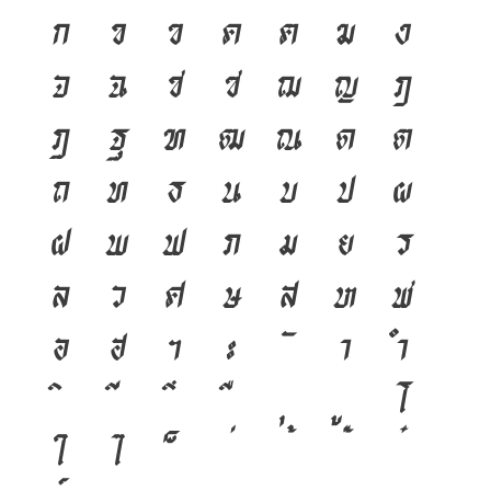
ก
ข
ฃ
ค
ฅ
ฆ
ง
จ
ฉ
ช
ซ
ฌ
ญ
ฎ
ฏ
ฐ
ฑ
ฒ
ณ
ด
ต
ถ
ท
ธ
น
บ
ป
ผ
ฝ
พ
ฟ
ภ
ม
ย
ร
ล
ว
ศ
ษ
ส
ห
ฬ
อ
ฮ
ฯ
ะ
า
ำ
โ
ใ
ไ