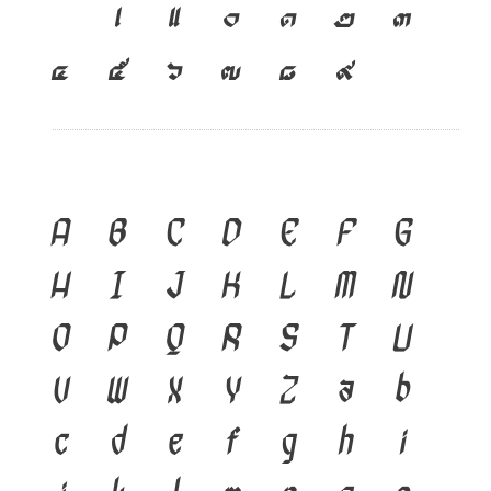
เ
แ
๐
๑
๒
๓
๔
๕
๖
๗
๘
๙
A
B
C
D
E
F
G
H
I
J
K
L
M
N
O
P
Q
R
S
T
U
V
W
X
Y
Z
a
b
c
d
e
f
g
h
i