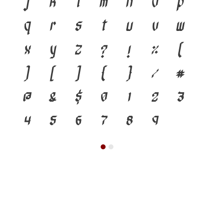
j
k
l
m
n
o
p
q
r
s
t
u
v
w
x
y
z
?
!
%
(
)
[
]
{
}
/
#
@
&
$
0
1
2
3
4
5
6
7
8
9