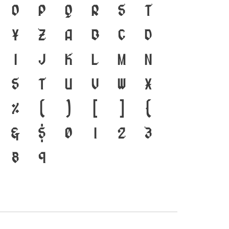
 คือ สะพานเชื่อมตัวตนของ
O
P
Q
R
S
T
ัจจุบัน ตัวพิมพ์ คือ เครื่องมือ
Y
Z
a
b
c
d
ำรงอยู่ได้ แบบตัวพิมพ์ที่
i
j
k
l
m
n
รเปลี่ยนแปลง คือ โครงสร้าง
s
t
u
v
w
x
เชื่อมตัวตนของชาติ จากปัจจุบัน
%
(
)
[
]
{
&
$
0
1
2
3
8
9