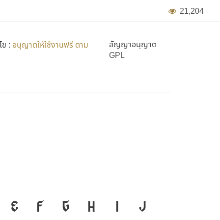
2
1
,
2
0
4
สัญญาอนุญาต
ไข :
อนุญาตให้ใช้งานฟรี ตาม
GPL
ือสำคัญที่ทำให้ความเป็นชาติ
E
F
G
H
I
J