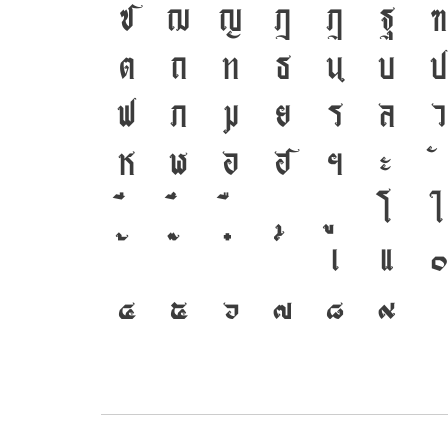
ซ
ฌ
ญ
ฎ
ฏ
ฐ
ฑ
ต
ถ
ท
ธ
น
บ
ป
ฟ
ภ
ม
ย
ร
ล
ว
ห
ฬ
อ
ฮ
ฯ
ะ
โ
ใ
เ
แ
๐
๔
๕
๖
๗
๘
๙