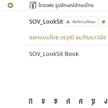
SOV_LookSit
ลิงก์ดาวน์โหลด
ออกแบบโดย วรวุฒิ ธนวัฒนาวนิช
SOV_LookSit Book
ก
ข
ฃ
ค
ฅ
ฆ
ง