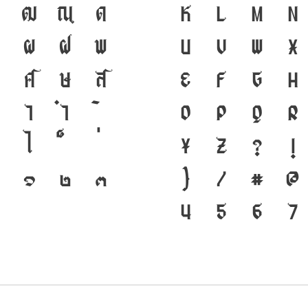
ดำรงอยู่ได้ ภาษา
ฒ
ณ
ด
K
L
M
N
ชนชาติ จากอดีตสู่ป
ผ
ฝ
พ
U
V
W
X
สำคัญที่ทำให้ภาษาด
ศ
ษ
ส
e
f
g
h
พัฒนาทันกระแสกา
า
ำ
o
p
q
r
แกร่งของสะพานที่
ไ
y
z
?
!
สู่อนาคต
๑
๒
๓
}
/
#
@
4
5
6
7