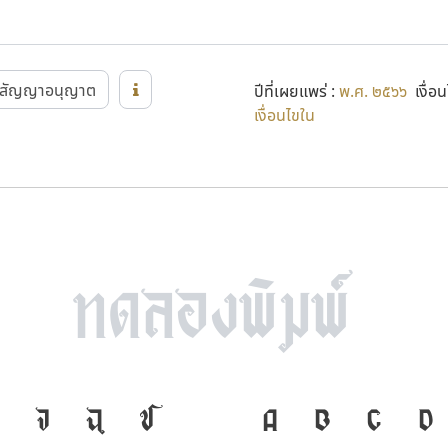
สัญญาอนุญาต
ปีที่เผยแพร่ :
พ.ศ. ๒๕๖๖
เงื่อน
เงื่อนไขใน
ภาษา คือ เครื่องม
จ
ฉ
ช
A
B
C
D